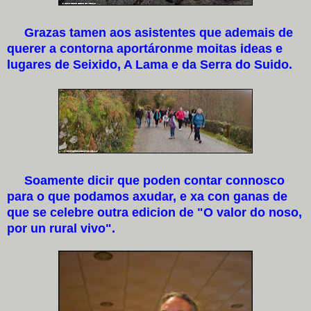
Grazas tamen aos asistentes que ademais de
querer a contorna aportáronme moitas ideas e
lugares de Seixido, A Lama e da Serra do Suido.
Soamente dicir que poden contar connosco
para o que podamos axudar, e xa con ganas de
que se celebre outra edicion de "O valor do noso,
por un rural vivo".