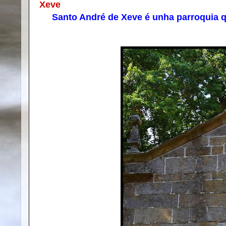
Xeve
Santo André de Xeve é unha parroquia qu