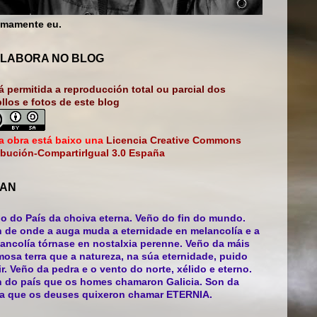
mamente eu.
LABORA NO BLOG
á permitida a reproducción total ou parcial dos
bllos e fotos de este blog
a obra está baixo una
Licencia Creative Commons
ibución-CompartirIgual 3.0 España
AN
o do País da choiva eterna. Veño do fin do mundo.
 de onde a auga muda a eternidade en melancolía e a
ancolía tórnase en nostalxia perenne. Veño da máis
mosa terra que a natureza, na súa eternidade, puido
ir. Veño da pedra e o vento do norte, xélido e eterno.
 do país que os homes chamaron Galicia. Son da
ra que os deuses quixeron chamar ETERNIA.