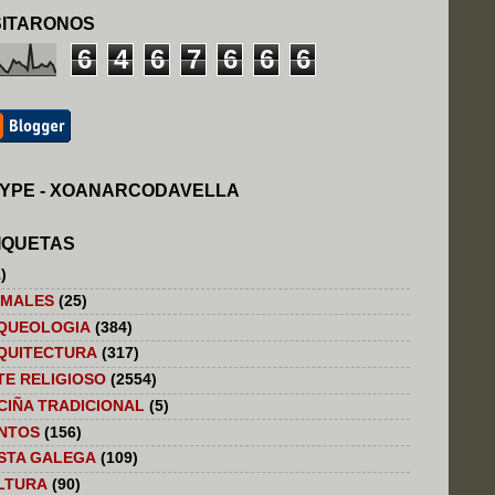
SITARONOS
6
4
6
7
6
6
6
YPE - XOANARCODAVELLA
IQUETAS
)
IMALES
(25)
QUEOLOGIA
(384)
QUITECTURA
(317)
TE RELIGIOSO
(2554)
CIÑA TRADICIONAL
(5)
NTOS
(156)
STA GALEGA
(109)
LTURA
(90)