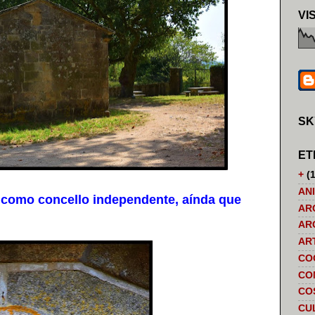
VI
SK
ET
+
(1
AN
como concello independente, aínda que
AR
AR
AR
CO
CO
CO
CU