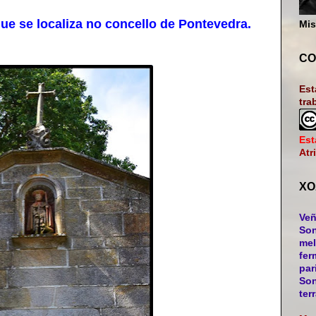
e se localiza no concello de Pontevedra.
Mis
CO
Est
tra
Est
Atr
XO
Veñ
Son
mel
fer
par
Son
ter