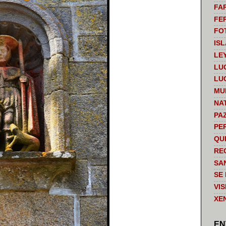
FA
FE
FO
IS
LE
LU
LU
MU
NA
PA
PE
QU
RE
SA
SE
VI
XE
EN