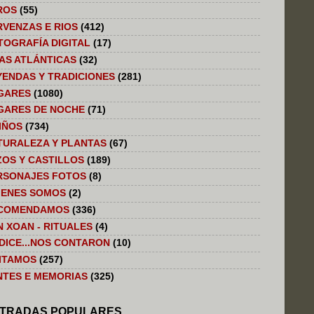
ROS
(55)
RVENZAS E RIOS
(412)
TOGRAFÍA DIGITAL
(17)
LAS ATLÁNTICAS
(32)
YENDAS Y TRADICIONES
(281)
GARES
(1080)
GARES DE NOCHE
(71)
IÑOS
(734)
TURALEZA Y PLANTAS
(67)
ZOS Y CASTILLOS
(189)
RSONAJES FOTOS
(8)
IENES SOMOS
(2)
COMENDAMOS
(336)
N XOAN - RITUALES
(4)
 DICE...NOS CONTARON
(10)
SITAMOS
(257)
NTES E MEMORIAS
(325)
TRADAS POPULARES