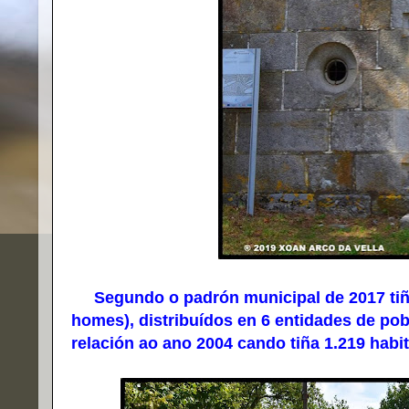
Segundo o padrón municipal de 2017 tiña 
homes), distribuídos en 6 entidades de po
relación ao ano 2004 cando tiña 1.219 habi