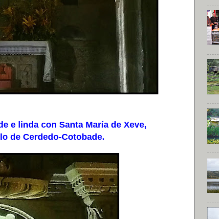
e e linda con Santa María de Xeve,
llo de Cerdedo-Cotobade.