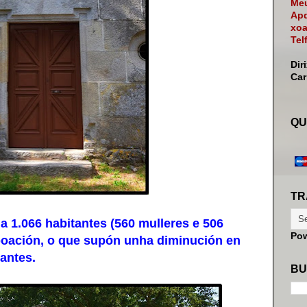
Meu
Apd
xoa
Tel
Dir
Ca
QU
TR
1.066 habitantes (560 mulleres e 506
Po
boación, o que supón unha diminución en
tantes.
BU