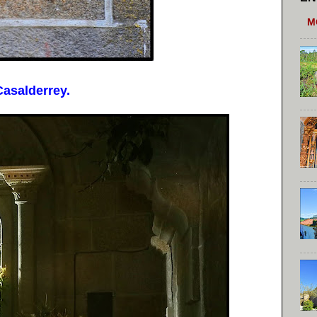
M
asalderrey.