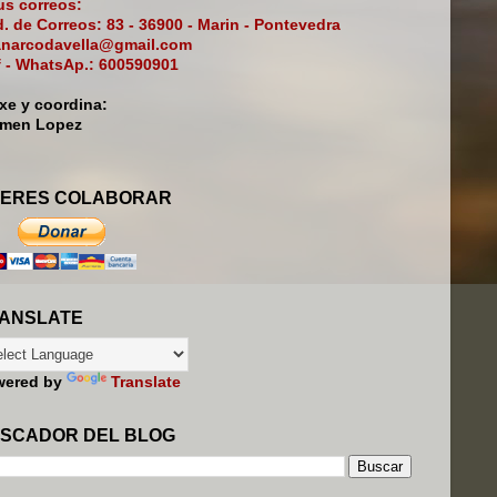
s correos:
. de Correos: 83 - 36900 - Marin - Pontevedra
narcodavella@gmail.com
f - WhatsAp.: 600590901
ixe y coordina:
rmen Lopez
ERES COLABORAR
ANSLATE
wered by
Translate
SCADOR DEL BLOG