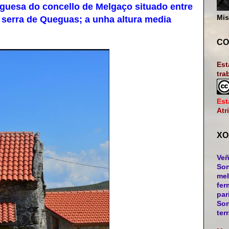
uesa do concello de Melgaço situado entre
Mis
a serra de Queguas; a unha altura media
CO
Est
tra
Est
Atr
XO
Veñ
Son
mel
fer
par
Son
ter