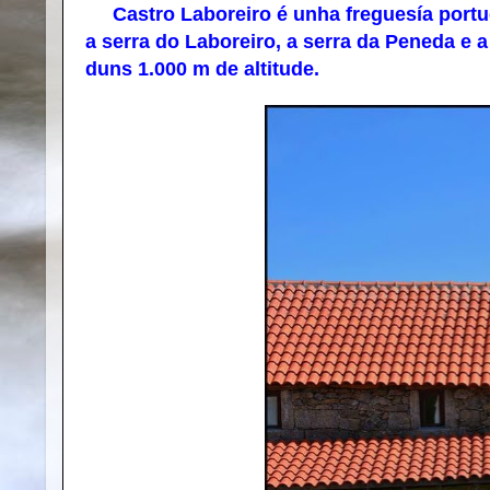
Castro Laboreiro é unha freguesía portug
a serra do Laboreiro, a serra da Peneda e 
duns 1.000 m de altitude.