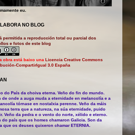
mamente eu.
LABORA NO BLOG
á permitida a reproducción total ou parcial dos
bllos e fotos de este blog
a obra está baixo una
Licencia Creative Commons
ibución-CompartirIgual 3.0 España
AN
o do País da choiva eterna. Veño do fin do mundo.
 de onde a auga muda a eternidade en melancolía e a
ancolía tórnase en nostalxia perenne. Veño da máis
mosa terra que a natureza, na súa eternidade, puido
ir. Veño da pedra e o vento do norte, xélido e eterno.
 do país que os homes chamaron Galicia. Son da
ra que os deuses quixeron chamar ETERNIA.