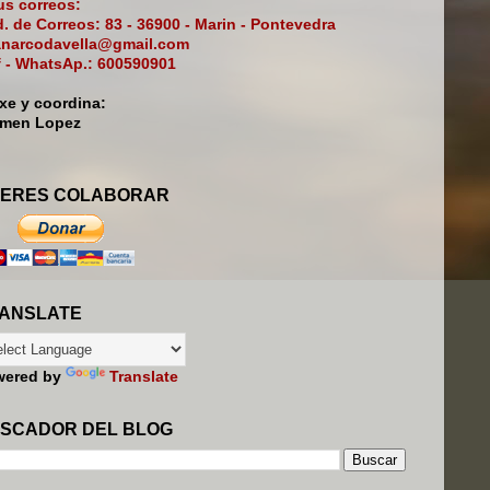
s correos:
. de Correos: 83 - 36900 - Marin - Pontevedra
narcodavella@gmail.com
f - WhatsAp.: 600590901
ixe y coordina:
rmen Lopez
ERES COLABORAR
ANSLATE
wered by
Translate
SCADOR DEL BLOG