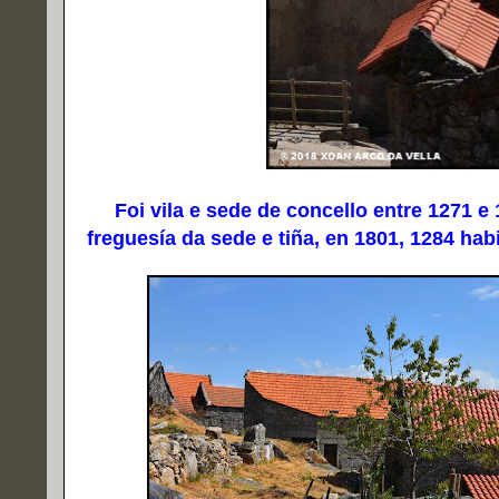
Foi vila e sede de concello entre 1271 e 
freguesía da sede e tiña, en 1801, 1284 hab