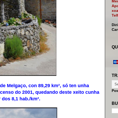
Meu
Apd
xoa
Tel
Dir
Ca
QU
TR
de Melgaço, con 89,29 km², só ten unha
Po
censo do 2001, quedando deste xeito cunha
 dos 8,1 hab./km².
BU