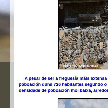
A pesar de ser a freguesía máis extensa 
poboación duns 726 habitantes segundo o 
densidade de poboación moi baixa, arredor