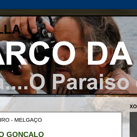
LLA
XO
IRO - MELGAÇO
O GONÇALO