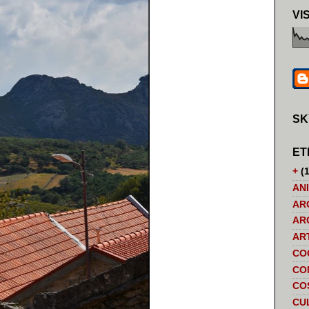
VI
SK
ET
+
(1
AN
AR
AR
AR
CO
CO
CO
CU