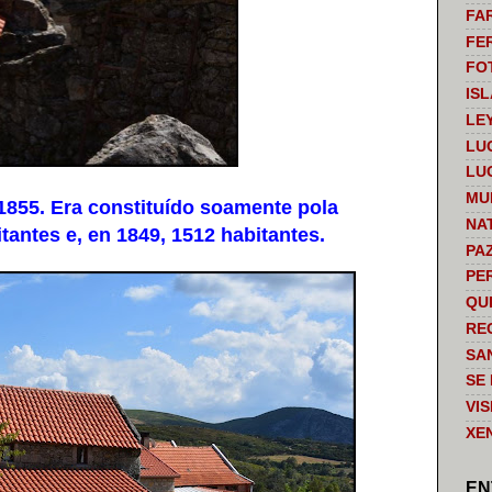
FA
FE
FO
IS
LE
LU
LU
MU
1855. Era constituído soamente pola
NA
itantes e, en 1849, 1512 habitantes.
PA
PE
QU
RE
SA
SE
VI
XE
EN