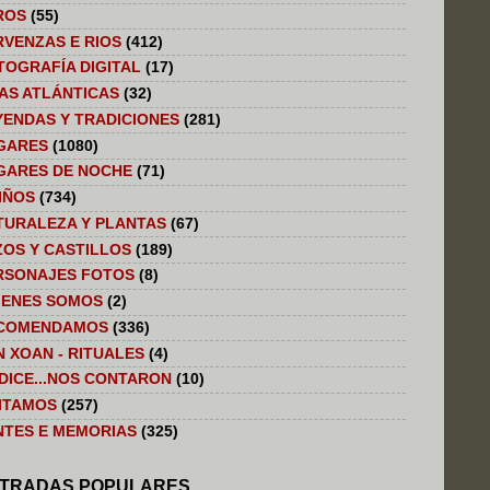
ROS
(55)
RVENZAS E RIOS
(412)
TOGRAFÍA DIGITAL
(17)
LAS ATLÁNTICAS
(32)
YENDAS Y TRADICIONES
(281)
GARES
(1080)
GARES DE NOCHE
(71)
IÑOS
(734)
TURALEZA Y PLANTAS
(67)
ZOS Y CASTILLOS
(189)
RSONAJES FOTOS
(8)
IENES SOMOS
(2)
COMENDAMOS
(336)
N XOAN - RITUALES
(4)
 DICE...NOS CONTARON
(10)
SITAMOS
(257)
NTES E MEMORIAS
(325)
TRADAS POPULARES