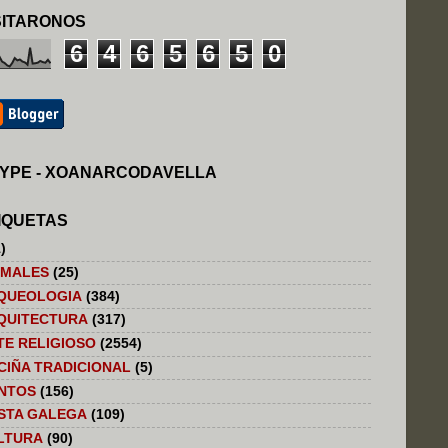
SITARONOS
6
4
6
5
6
5
0
YPE - XOANARCODAVELLA
IQUETAS
)
IMALES
(25)
QUEOLOGIA
(384)
QUITECTURA
(317)
TE RELIGIOSO
(2554)
CIÑA TRADICIONAL
(5)
NTOS
(156)
STA GALEGA
(109)
LTURA
(90)