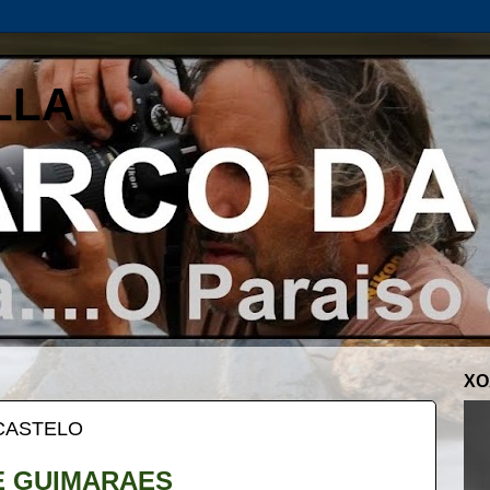
LLA
XO
 CASTELO
E GUIMARAES