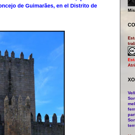
Concejo de Guimarães, en el Distrito de
Mis
CO
Est
tra
Est
Atr
XO
Veñ
Son
mel
fer
par
Son
ter