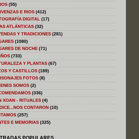
ROS
(55)
RVENZAS E RIOS
(412)
TOGRAFÍA DIGITAL
(17)
LAS ATLÁNTICAS
(32)
YENDAS Y TRADICIONES
(281)
GARES
(1080)
GARES DE NOCHE
(71)
IÑOS
(733)
TURALEZA Y PLANTAS
(67)
ZOS Y CASTILLOS
(189)
RSONAJES FOTOS
(8)
IENES SOMOS
(2)
COMENDAMOS
(336)
N XOAN - RITUALES
(4)
 DICE...NOS CONTARON
(10)
SITAMOS
(257)
NTES E MEMORIAS
(325)
TRADAS POPULARES