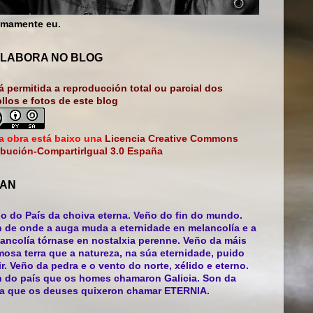
mamente eu.
LABORA NO BLOG
á permitida a reproducción total ou parcial dos
bllos e fotos de este blog
a obra está baixo una
Licencia Creative Commons
ibución-CompartirIgual 3.0 España
AN
o do País da choiva eterna. Veño do fin do mundo.
 de onde a auga muda a eternidade en melancolía e a
ancolía tórnase en nostalxia perenne. Veño da máis
mosa terra que a natureza, na súa eternidade, puido
ir. Veño da pedra e o vento do norte, xélido e eterno.
 do país que os homes chamaron Galicia. Son da
ra que os deuses quixeron chamar ETERNIA.