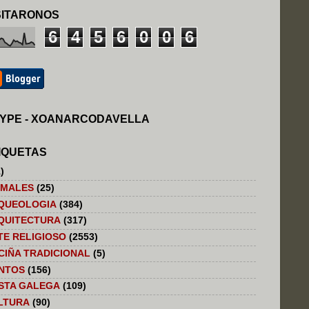
SITARONOS
6
4
5
6
0
0
6
YPE - XOANARCODAVELLA
IQUETAS
)
IMALES
(25)
QUEOLOGIA
(384)
QUITECTURA
(317)
TE RELIGIOSO
(2553)
CIÑA TRADICIONAL
(5)
NTOS
(156)
STA GALEGA
(109)
LTURA
(90)