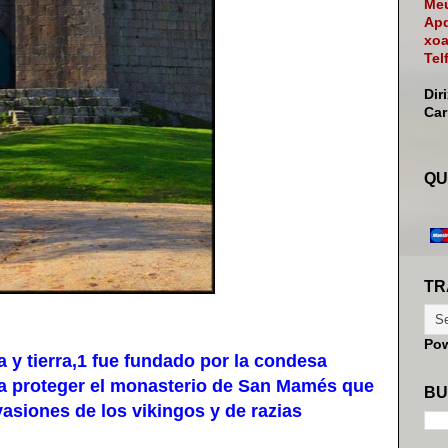
Meu
Apd
xoa
Tel
Dir
Ca
QU
TR
Po
 y tierra,1​ fue fundado por la condesa
ra proteger el monasterio de San Mamés que
BU
vasiones de los vikingos y de razias