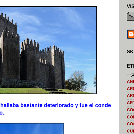
VI
SK
ET
+
(1
AN
AR
AR
AR
e hallaba bastante deteriorado y fue el conde
CO
o.
CO
CO
CU