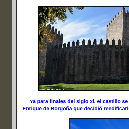
Ya para finales del siglo xi, el castillo s
Enrique de Borgoña que decidió reedificarl