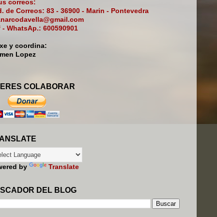
s correos:
. de Correos: 83 - 36900 - Marin - Pontevedra
narcodavella@gmail.com
f - WhatsAp.: 600590901
ixe y coordina:
rmen Lopez
ERES COLABORAR
ANSLATE
wered by
Translate
SCADOR DEL BLOG