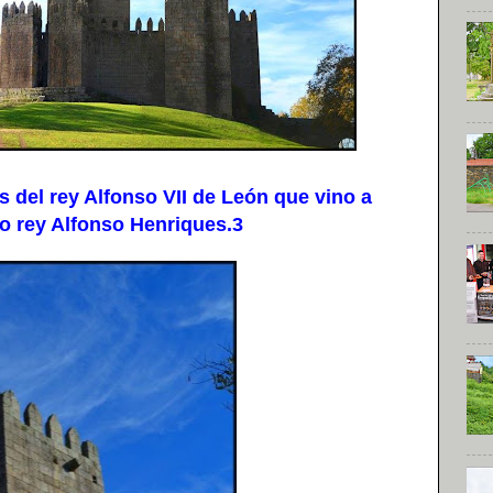
 del rey Alfonso VII de León que vino a
ro rey Alfonso Henriques.3​