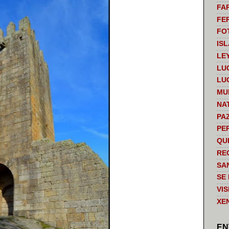
FA
FE
FO
IS
LE
LU
LU
MU
NA
PA
PE
QU
RE
SA
SE
VI
XE
EN