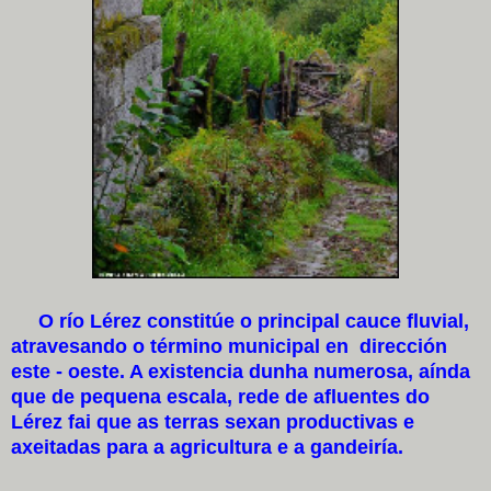
O río Lérez constitúe o principal cauce fluvial,
atravesando o término municipal en dirección
este - oeste. A existencia dunha numerosa, aínda
que de pequena escala, rede de afluentes do
Lérez fai que as terras sexan productivas e
axeitadas para a agricultura e a gandeiría.