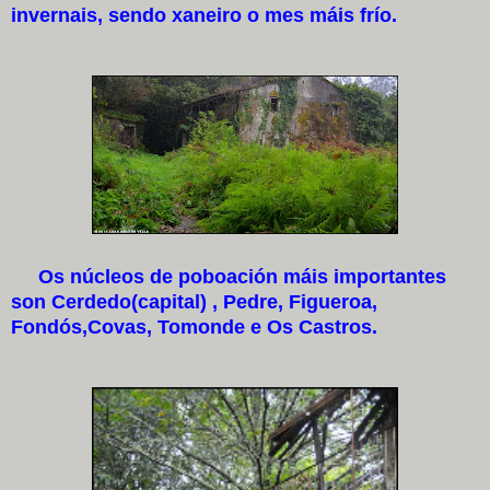
invernais, sendo xaneiro o mes máis frío.
Os núcleos de poboación máis importantes
son Cerdedo(capital) , Pedre, Figueroa,
Fondós,Covas, Tomonde e Os Castros.