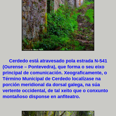
Cerdedo está atravesado pola estrada N-541
(Ourense – Pontevedra), que forma o seu eixo
principal de comunicación. Xeograficamente, o
Término Municipal de Cerdedo localízase na
porción meridional da dorsal galega, na súa
vertente occidental, de tal xeito que o conxunto
montañoso disponse en anfiteatro.