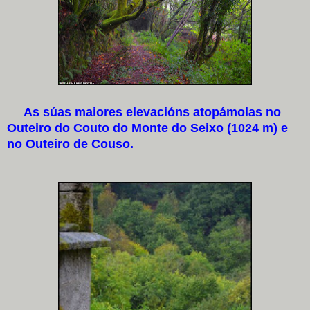
As súas maiores elevacións atopámolas no
Outeiro do Couto do Monte do Seixo (1024 m) e
no Outeiro de Couso.