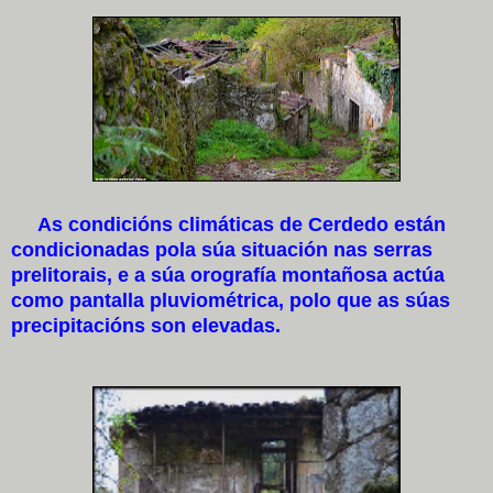
As condicións climáticas de Cerdedo están
condicionadas pola súa situación nas serras
prelitorais, e a súa orografía montañosa actúa
como pantalla pluviométrica, polo que as súas
precipitacións son elevadas.