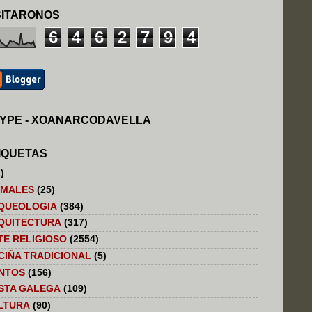
SITARONOS
6
4
6
2
7
9
4
YPE - XOANARCODAVELLA
IQUETAS
)
IMALES
(25)
QUEOLOGIA
(384)
QUITECTURA
(317)
TE RELIGIOSO
(2554)
CIÑA TRADICIONAL
(5)
NTOS
(156)
STA GALEGA
(109)
LTURA
(90)