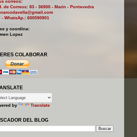
s correos:
. de Correos: 83 - 36900 - Marin - Pontevedra
narcodavella@gmail.com
f - WhatsAp.: 600590901
ixe y coordina:
rmen Lopez
ERES COLABORAR
ANSLATE
wered by
Translate
SCADOR DEL BLOG