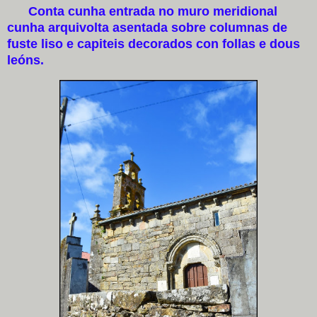
Conta cunha entrada no muro meridional
cunha arquivolta asentada sobre columnas de
fuste liso e capiteis decorados con follas e dous
leóns.