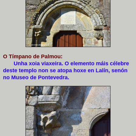
O Tímpano de Palmou:
Unha xoia viaxeira. O elemento máis célebre
deste templo non se atopa hoxe en Lalín, senón
no Museo de Pontevedra.