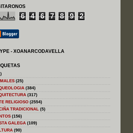
SITARONOS
6
4
6
7
8
9
2
YPE - XOANARCODAVELLA
IQUETAS
)
IMALES
(25)
QUEOLOGIA
(384)
QUITECTURA
(317)
TE RELIGIOSO
(2554)
CIÑA TRADICIONAL
(5)
NTOS
(156)
STA GALEGA
(109)
LTURA
(90)