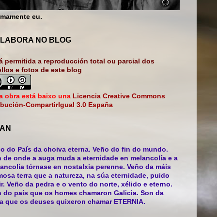
mamente eu.
LABORA NO BLOG
á permitida a reproducción total ou parcial dos
bllos e fotos de este blog
a obra está baixo una
Licencia Creative Commons
ibución-CompartirIgual 3.0 España
AN
o do País da choiva eterna. Veño do fin do mundo.
 de onde a auga muda a eternidade en melancolía e a
ancolía tórnase en nostalxia perenne. Veño da máis
mosa terra que a natureza, na súa eternidade, puido
ir. Veño da pedra e o vento do norte, xélido e eterno.
 do país que os homes chamaron Galicia. Son da
ra que os deuses quixeron chamar ETERNIA.