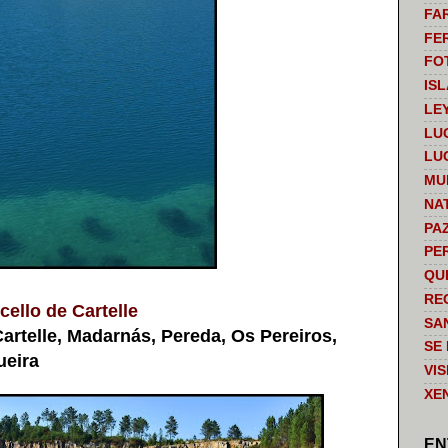
FA
FE
FO
IS
LE
LU
LU
MU
NA
PA
PE
QU
RE
ello de Cartelle
SA
rtelle, Madarnás, Pereda, Os Pereiros,
SE
ueira
VI
XE
EN