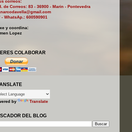
s correos:
. de Correos: 83 - 36900 - Marin - Pontevedra
narcodavella@gmail.com
f - WhatsAp.: 600590901
ixe y coordina:
rmen Lopez
ERES COLABORAR
ANSLATE
wered by
Translate
SCADOR DEL BLOG