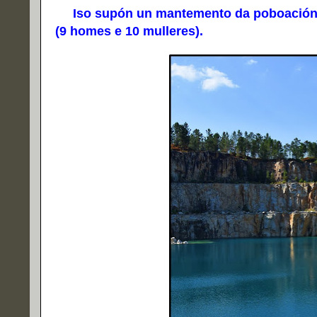
Iso supón un mantemento da poboación re
(9 homes e 10 mulleres).