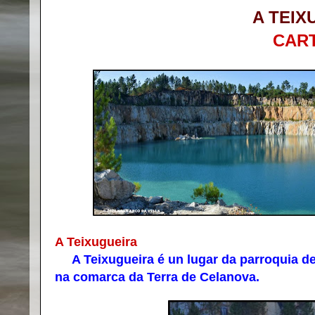
A TEIX
CAR
A Teixugueira
A Teixugueira é un lugar da parroquia de 
na comarca da Terra de Celanova.