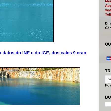
Meu
Apd
xoa
Tel
Dir
Ca
QU
atos do INE e do IGE, dos cales 9 eran
TR
Po
BU