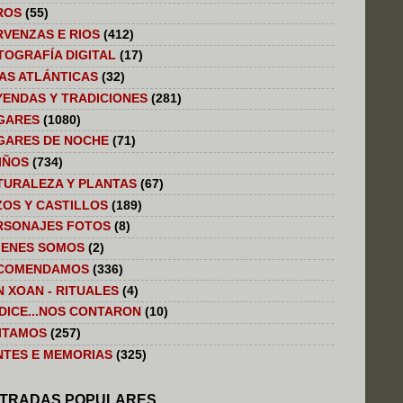
ROS
(55)
RVENZAS E RIOS
(412)
TOGRAFÍA DIGITAL
(17)
LAS ATLÁNTICAS
(32)
YENDAS Y TRADICIONES
(281)
GARES
(1080)
GARES DE NOCHE
(71)
IÑOS
(734)
TURALEZA Y PLANTAS
(67)
ZOS Y CASTILLOS
(189)
RSONAJES FOTOS
(8)
IENES SOMOS
(2)
COMENDAMOS
(336)
N XOAN - RITUALES
(4)
 DICE...NOS CONTARON
(10)
SITAMOS
(257)
NTES E MEMORIAS
(325)
TRADAS POPULARES