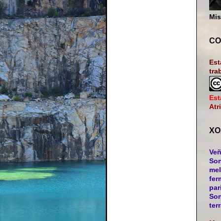
Mis
CO
Est
tra
Est
Atr
XO
Veñ
Son
mel
fer
par
Son
ter