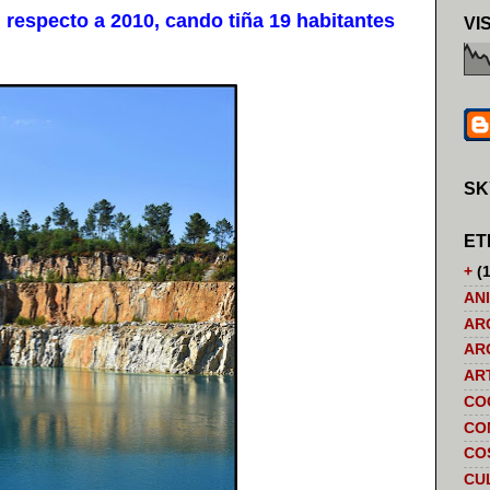
specto a 2010, cando tiña 19 habitantes
VI
SK
ET
+
(1
AN
AR
AR
AR
CO
CO
CO
CU