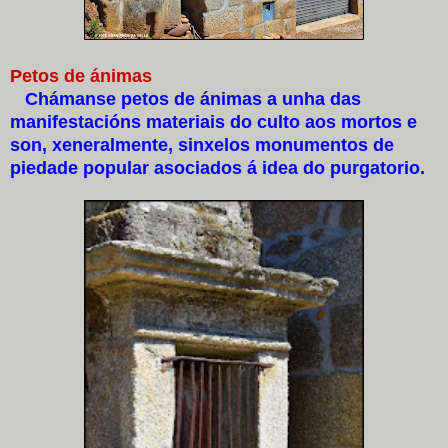
Petos de ánimas
Chámanse petos de ánimas a unha das
manifestacións materiais do culto aos mortos e
son, xeneralmente, sinxelos monumentos de
piedade popular asociados á idea do purgatorio.