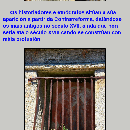
Os historiadores e etnógrafos sitúan a súa
aparición a partir da Contrarreforma, datándose
os máis antigos no século XVII, aínda que non
sería ata o século XVIII cando se constrúan con
máis profusión.