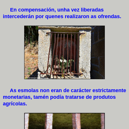
En compensación, unha vez liberadas
intercederán por quenes realizaron as ofrendas.
As esmolas non eran de carácter estrictamente
monetarias, tamén podía tratarse de produtos
agrícolas.