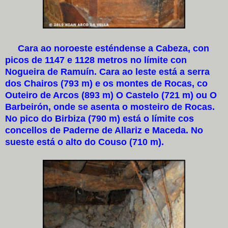
Cara ao noroeste esténdense a Cabeza, con
picos de 1147 e 1128 metros no límite con
Nogueira de Ramuín. Cara ao leste está a serra
dos Chairos (793 m) e os montes de Rocas, co
Outeiro de Arcos (893 m) O Castelo (721 m) ou O
Barbeirón, onde se asenta o mosteiro de Rocas.
No pico do Birbiza (790 m) está o límite cos
concellos de Paderne de Allariz e Maceda. No
sueste está o alto do Couso (710 m).