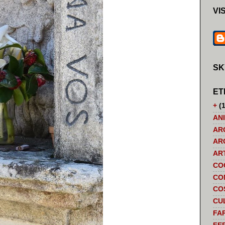
VI
SK
ET
+
(1
AN
AR
AR
AR
CO
CO
CO
CU
FA