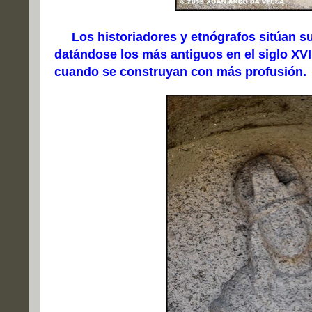
Los historiadores y etnógrafos sitúan su a
datándose los más antiguos en el siglo XVII
cuando se construyan con más profusión.