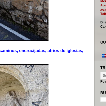
Meu
Apd
xoa
Tel
Dir
Ca
QU
minos, encrucijadas, atrios de iglesias,
TR
Po
BU