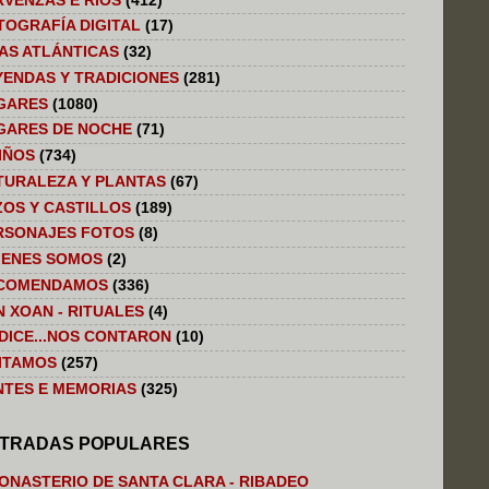
RVENZAS E RIOS
(412)
TOGRAFÍA DIGITAL
(17)
LAS ATLÁNTICAS
(32)
YENDAS Y TRADICIONES
(281)
GARES
(1080)
GARES DE NOCHE
(71)
IÑOS
(734)
TURALEZA Y PLANTAS
(67)
ZOS Y CASTILLOS
(189)
RSONAJES FOTOS
(8)
IENES SOMOS
(2)
COMENDAMOS
(336)
N XOAN - RITUALES
(4)
 DICE...NOS CONTARON
(10)
SITAMOS
(257)
NTES E MEMORIAS
(325)
TRADAS POPULARES
ONASTERIO DE SANTA CLARA - RIBADEO