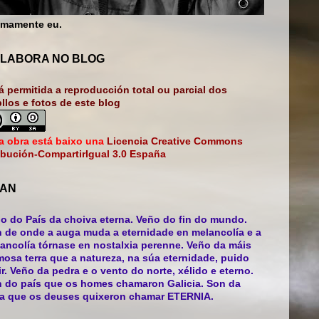
mamente eu.
LABORA NO BLOG
á permitida a reproducción total ou parcial dos
bllos e fotos de este blog
a obra está baixo una
Licencia Creative Commons
ibución-CompartirIgual 3.0 España
AN
o do País da choiva eterna. Veño do fin do mundo.
 de onde a auga muda a eternidade en melancolía e a
ancolía tórnase en nostalxia perenne. Veño da máis
mosa terra que a natureza, na súa eternidade, puido
ir. Veño da pedra e o vento do norte, xélido e eterno.
 do país que os homes chamaron Galicia. Son da
ra que os deuses quixeron chamar ETERNIA.