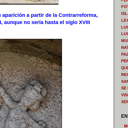
FE
FO
IS
parición a partir de la Contrarreforma,
LE
, aunque no sería hasta el siglo XVIII
LU
LU
MU
NA
PA
PE
QU
RE
SA
SE
VI
XE
EN
M