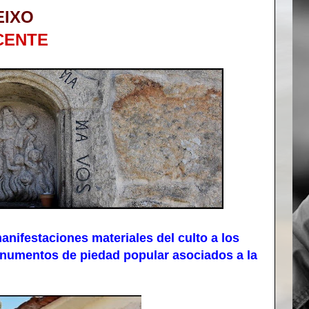
EIXO
CENTE
ifestaciones materiales del culto a los
onumentos de piedad popular asociados a la