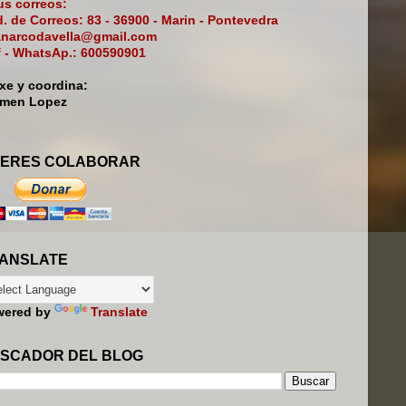
s correos:
. de Correos: 83 - 36900 - Marin - Pontevedra
narcodavella@gmail.com
f - WhatsAp.: 600590901
ixe y coordina:
rmen Lopez
ERES COLABORAR
ANSLATE
wered by
Translate
SCADOR DEL BLOG