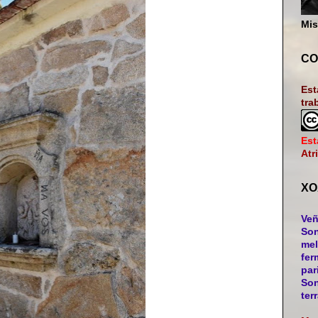
Mis
CO
Est
tra
Est
Atr
XO
Veñ
Son
mel
fer
par
Son
ter