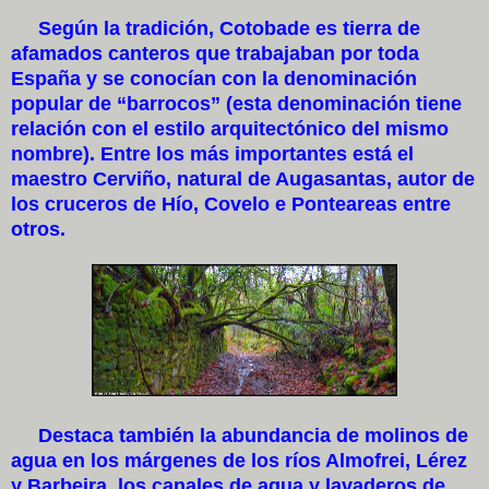
Según la tradición, Cotobade es tierra de
afamados canteros que trabajaban por toda
España y se conocían con la denominación
popular de “barrocos” (esta denominación tiene
relación con el estilo arquitectónico del mismo
nombre). Entre los más importantes está el
maestro Cerviño, natural de Augasantas, autor de
los cruceros de Hío, Covelo e Ponteareas entre
otros.
Destaca también la abundancia de molinos de
agua en los márgenes de los ríos Almofrei, Lérez
y Barbeira, los canales de agua y lavaderos de