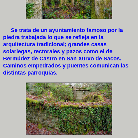
Se trata de un ayuntamiento famoso por la
piedra trabajada lo que se refleja en la
arquitectura tradicional; grandes casas
solariegas, rectorales y pazos como el de
Bermúdez de Castro en San Xurxo de Sacos.
Caminos empedrados y puentes comunican las
distintas parroquias.