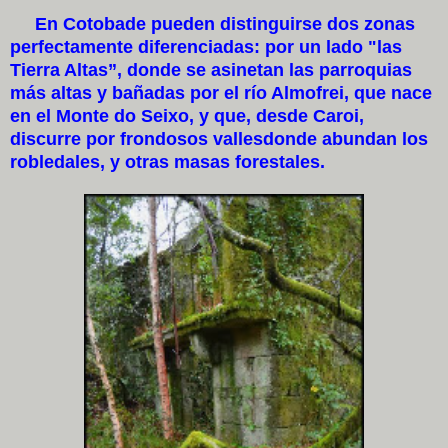
En Cotobade pueden distinguirse dos zonas
perfectamente diferenciadas: por un lado "las
Tierra Altas”, donde se asinetan las parroquias
más altas y bañadas por el río Almofrei, que nace
en el Monte do Seixo, y que, desde Caroi,
discurre por frondosos vallesdonde abundan los
robledales, y otras masas forestales.