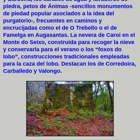
piedra, petos de Ánimas -sencillos monumentos
de piedad popular asociados a la idea del
purgatorio-, frecuentes en caminos y
encrucijadas como el de O Trebello o el de
Famelga en Augasantas. La nevera de Caroi en el
Monte do Seixo, construida para recoger la nieve
y conservarla para el verano o los “foxos do
lobo”, construcciones tradicionales empleadas
para la caza del lobo. Destacan los de Corredoira,
Carballedo y Valongo.