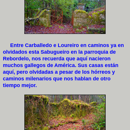
Entre Carballedo e Loureiro en caminos ya en
olvidados esta Sabugueiro en la parroquia de
Rebordelo, nos recuerda que aquí nacieron
muchos gallegos de América. Sus casas están
aquí, pero olvidadas a pesar de los hórreos y
caminos milenarios que nos hablan de otro
tiempo mejor.