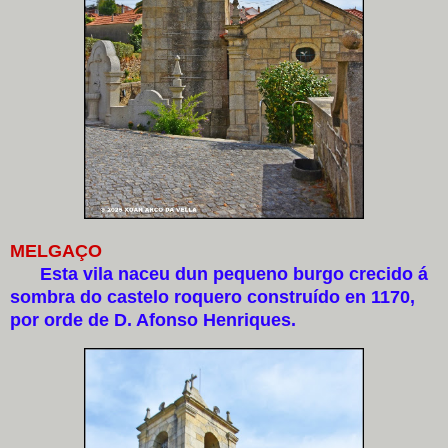
MELGAÇO
Esta vila naceu dun pequeno burgo crecido á
sombra do castelo roquero construído en 1170,
por orde de D. Afonso Henriques.