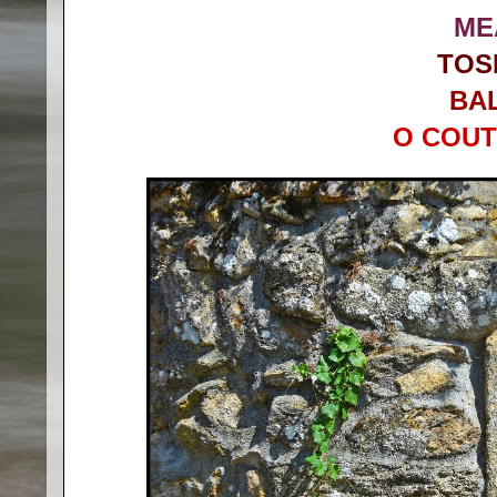
ME
TOS
BA
O COUT