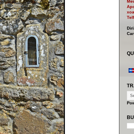
Meu
Apd
xoa
Tel
Dir
Ca
QU
TR
Po
BU