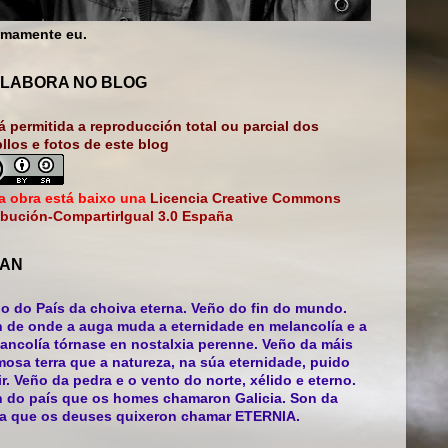
mamente eu.
LABORA NO BLOG
á permitida a reproducción total ou parcial dos
bllos e fotos de este blog
a obra está baixo una
Licencia Creative Commons
ibución-CompartirIgual 3.0 España
AN
o do País da choiva eterna. Veño do fin do mundo.
 de onde a auga muda a eternidade en melancolía e a
ancolía tórnase en nostalxia perenne. Veño da máis
mosa terra que a natureza, na súa eternidade, puido
ir. Veño da pedra e o vento do norte, xélido e eterno.
 do país que os homes chamaron Galicia. Son da
ra que os deuses quixeron chamar ETERNIA.