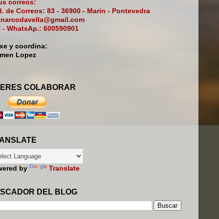
s correos:
. de Correos: 83 - 36900 - Marin - Pontevedra
narcodavella@gmail.com
f - WhatsAp.: 600590901
ixe y coordina:
rmen Lopez
ERES COLABORAR
ANSLATE
wered by
Translate
SCADOR DEL BLOG