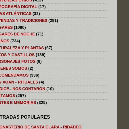
RVENZAS E RIOS
(412)
TOGRAFÍA DIGITAL
(17)
LAS ATLÁNTICAS
(32)
YENDAS Y TRADICIONES
(281)
GARES
(1080)
GARES DE NOCHE
(71)
IÑOS
(734)
TURALEZA Y PLANTAS
(67)
ZOS Y CASTILLOS
(189)
RSONAJES FOTOS
(8)
IENES SOMOS
(2)
COMENDAMOS
(336)
N XOAN - RITUALES
(4)
 DICE...NOS CONTARON
(10)
SITAMOS
(257)
NTES E MEMORIAS
(325)
TRADAS POPULARES
ONASTERIO DE SANTA CLARA - RIBADEO