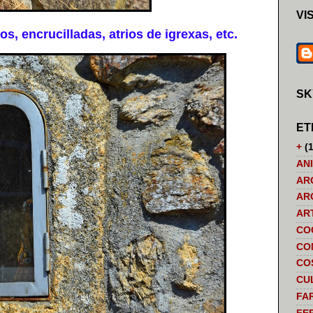
VI
, encrucilladas, atrios de igrexas, etc.
SK
ET
+
(1
AN
AR
AR
AR
CO
CO
CO
CU
FA