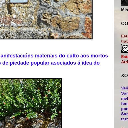
Mis
CO
Est
tra
ifestacións materiais do culto aos mortos
Est
Atr
 de piedade popular asociados á idea do
XO
Veñ
Son
mel
fer
par
Son
ter