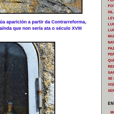
FE
FO
IS
LE
a aparición a partir da Contrarreforma,
LU
aínda que non sería ata o século XVIII
LU
MU
NA
PA
PE
QU
RE
SA
SE
VI
XE
EN
M