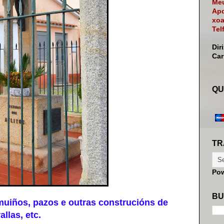
Meu
Apd
xoa
Tel
Dir
Ca
QU
TR
Po
BU
uiños, pazos e outras construcións de
llas, etc.