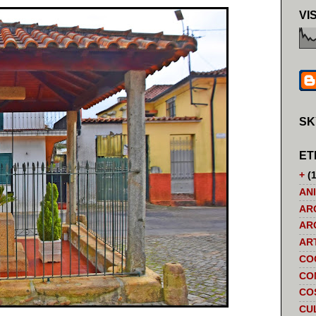
VI
SK
ET
+
(1
AN
AR
AR
AR
CO
CO
CO
CU