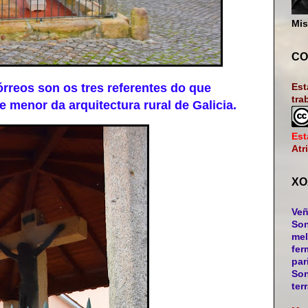
Mis
CO
rreos son os tres referentes do que
Est
tra
menor da arquitectura rural de Galicia.
Est
Atr
XO
Veñ
Son
mel
fer
par
Son
ter