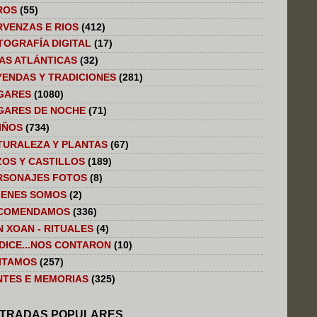
ROS
(55)
RVENZAS E RIOS
(412)
TOGRAFÍA DIGITAL
(17)
LAS ATLÁNTICAS
(32)
YENDAS Y TRADICIONES
(281)
GARES
(1080)
GARES DE NOCHE
(71)
IÑOS
(734)
TURALEZA Y PLANTAS
(67)
ZOS Y CASTILLOS
(189)
RSONAJES FOTOS
(8)
IENES SOMOS
(2)
COMENDAMOS
(336)
N XOAN - RITUALES
(4)
 DICE...NOS CONTARON
(10)
SITAMOS
(257)
NTES E MEMORIAS
(325)
TRADAS POPULARES