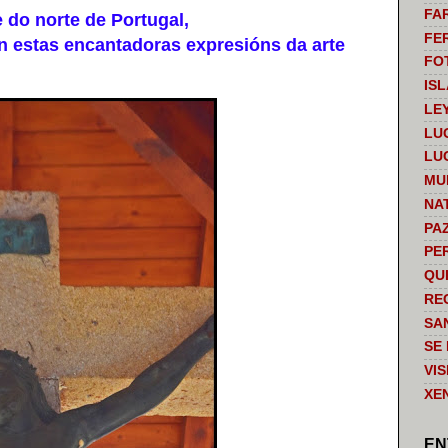
FA
do norte de Portugal,
FE
 estas encantadoras expresións da arte
FO
IS
LE
LU
LU
MU
NA
PA
PE
QU
RE
SA
SE
VI
XE
EN