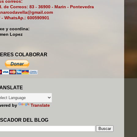
s correos:
. de Correos: 83 - 36900 - Marin - Pontevedra
narcodavella@gmail.com
f - WhatsAp.: 600590901
ixe y coordina:
rmen Lopez
ERES COLABORAR
ANSLATE
wered by
Translate
SCADOR DEL BLOG