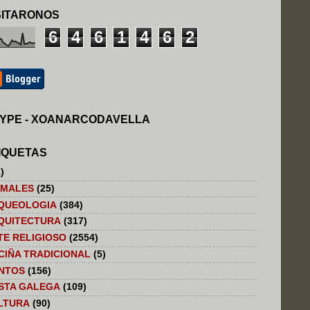
SITARONOS
6
4
6
1
4
6
2
YPE - XOANARCODAVELLA
IQUETAS
)
IMALES
(25)
QUEOLOGIA
(384)
QUITECTURA
(317)
TE RELIGIOSO
(2554)
CIÑA TRADICIONAL
(5)
NTOS
(156)
STA GALEGA
(109)
LTURA
(90)