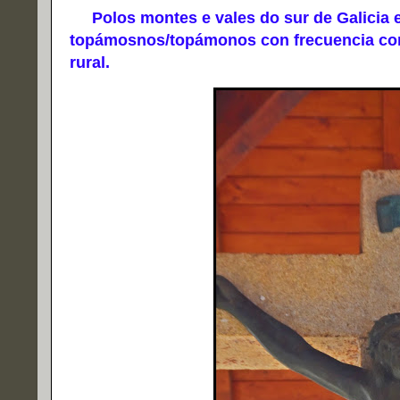
Polos montes e vales do sur de Galicia e 
topámosnos/topámonos con frecuencia con
rural.