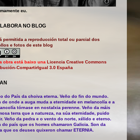
mamente eu.
LABORA NO BLOG
á permitida a reproducción total ou parcial dos
bllos e fotos de este blog
a obra está baixo una
Licencia Creative Commons
ibución-CompartirIgual 3.0 España
AN
o do País da choiva eterna. Veño do fin do mundo.
 de onde a auga muda a eternidade en melancolía e a
ancolía tórnase en nostalxia perenne. Veño da máis
mosa terra que a natureza, na súa eternidade, puido
ir. Veño da pedra e o vento do norte, xélido e eterno.
 do país que os homes chamaron Galicia. Son da
ra que os deuses quixeron chamar ETERNIA.