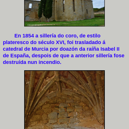
En 1854 a sillería do coro, de estilo
plateresco do século XVI, foi trasladado á
catedral de Murcia por doazón da raíña Isabel II
de España, despois de que a anterior sillería fose
destruída nun incendio.