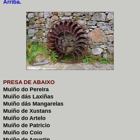
Arriba.
PRESA DE ABAIXO
Muiño do Pereira
Muiño dás Laxiñas
Muiño dás Mangarelas
Muiño de Xustans
Muiño do Artelo
Muiño de Patricio
Muiño do Coio
Muiño de Agustin