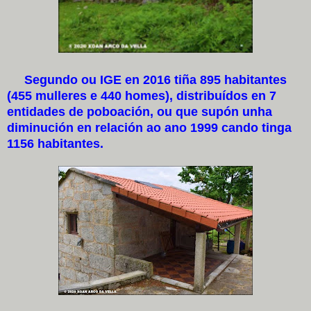
Segundo ou IGE en 2016 tiña 895 habitantes
(455 mulleres e 440 homes), distribuídos en 7
entidades de poboación, ou que supón unha
diminución en relación ao ano 1999 cando tinga
1156 habitantes.