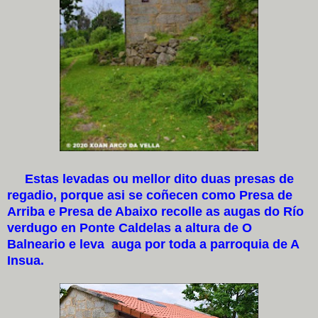
Estas levadas ou mellor dito duas presas de
regadio, porque asi se coñecen como Presa de
Arriba e Presa de Abaixo recolle as augas do Río
verdugo en Ponte Caldelas a altura de O
Balneario e leva auga por toda a parroquia de A
Insua.