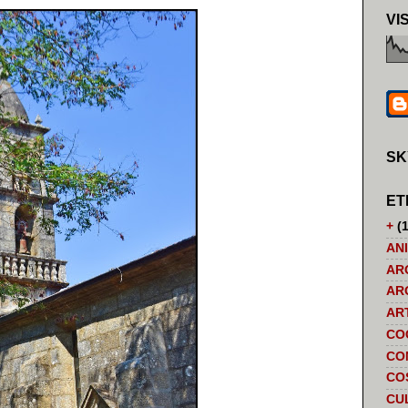
VI
SK
ET
+
(1
AN
AR
AR
AR
CO
CO
CO
CU