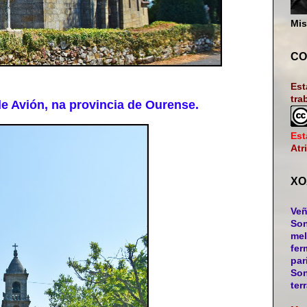
Mis
CO
Est
tra
 Avión, na provincia de Ourense.
Est
Atr
XO
Veñ
Son
mel
fer
par
Son
ter