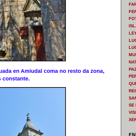
FA
FE
FO
IS
LE
LU
LU
MU
NA
PA
ada en Amiudal coma no resto da zona,
PE
s constante.
QU
RE
SA
SE
VI
XE
EN