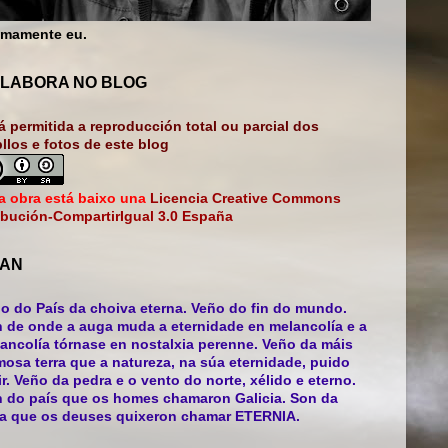
mamente eu.
LABORA NO BLOG
á permitida a reproducción total ou parcial dos
bllos e fotos de este blog
a obra está baixo una
Licencia Creative Commons
ibución-CompartirIgual 3.0 España
AN
o do País da choiva eterna. Veño do fin do mundo.
 de onde a auga muda a eternidade en melancolía e a
ancolía tórnase en nostalxia perenne. Veño da máis
mosa terra que a natureza, na súa eternidade, puido
ir. Veño da pedra e o vento do norte, xélido e eterno.
 do país que os homes chamaron Galicia. Son da
ra que os deuses quixeron chamar ETERNIA.