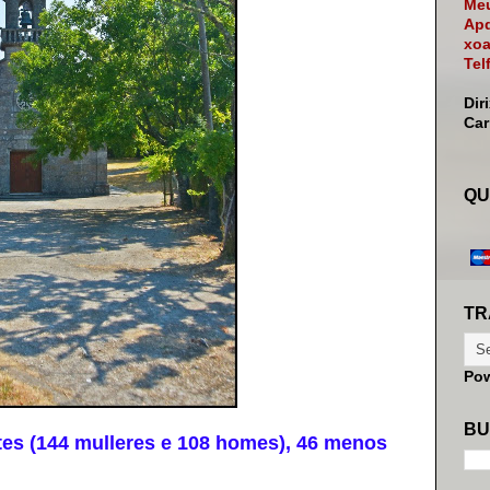
Meu
Apd
xoa
Tel
Dir
Ca
QU
TR
Po
BU
es (144 mulleres e 108 homes), 46 menos
.