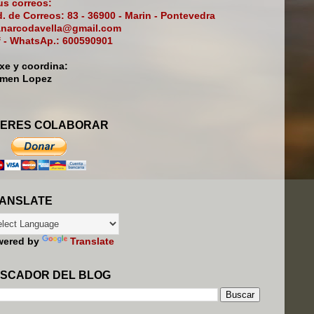
s correos:
. de Correos: 83 - 36900 - Marin - Pontevedra
narcodavella@gmail.com
f - WhatsAp.: 600590901
ixe y coordina:
rmen Lopez
ERES COLABORAR
ANSLATE
wered by
Translate
SCADOR DEL BLOG