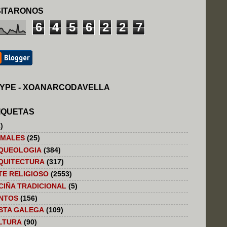
SITARONOS
6
4
5
6
2
2
7
YPE - XOANARCODAVELLA
IQUETAS
)
IMALES
(25)
QUEOLOGIA
(384)
QUITECTURA
(317)
TE RELIGIOSO
(2553)
CIÑA TRADICIONAL
(5)
NTOS
(156)
STA GALEGA
(109)
LTURA
(90)