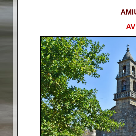
AMI
AV