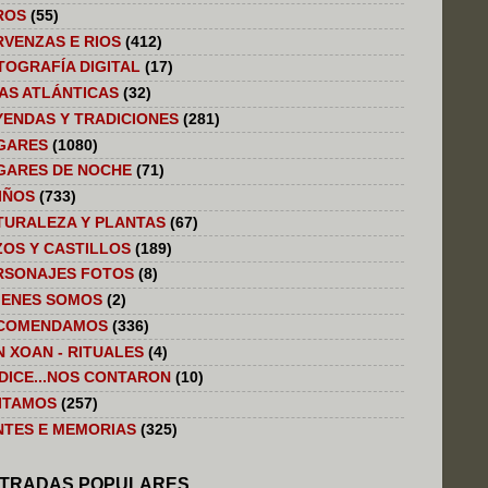
ROS
(55)
RVENZAS E RIOS
(412)
TOGRAFÍA DIGITAL
(17)
LAS ATLÁNTICAS
(32)
YENDAS Y TRADICIONES
(281)
GARES
(1080)
GARES DE NOCHE
(71)
IÑOS
(733)
TURALEZA Y PLANTAS
(67)
ZOS Y CASTILLOS
(189)
RSONAJES FOTOS
(8)
IENES SOMOS
(2)
COMENDAMOS
(336)
N XOAN - RITUALES
(4)
 DICE...NOS CONTARON
(10)
SITAMOS
(257)
NTES E MEMORIAS
(325)
TRADAS POPULARES