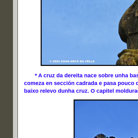
* A cruz da dereita nace sobre unha base
comeza en sección cadrada e pasa pouco d
baixo relevo dunha cruz. O capitel moldur