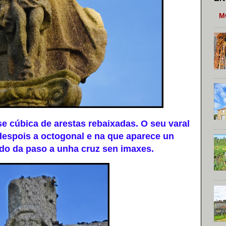
M
 cúbica de arestas rebaixadas. O seu varal
espois a octogonal e na que aparece un
ado da paso a unha cruz sen imaxes.