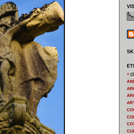
VI
SK
ET
+
(1
AN
AR
AR
AR
CO
CO
CO
CU