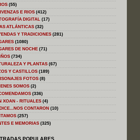
ROS
(55)
RVENZAS E RIOS
(412)
TOGRAFÍA DIGITAL
(17)
LAS ATLÁNTICAS
(32)
YENDAS Y TRADICIONES
(281)
GARES
(1080)
GARES DE NOCHE
(71)
IÑOS
(734)
TURALEZA Y PLANTAS
(67)
ZOS Y CASTILLOS
(189)
RSONAJES FOTOS
(8)
IENES SOMOS
(2)
COMENDAMOS
(336)
N XOAN - RITUALES
(4)
 DICE...NOS CONTARON
(10)
SITAMOS
(257)
NTES E MEMORIAS
(325)
TRADAS POPULARES