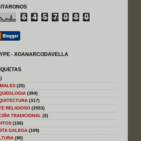
SITARONOS
6
4
5
7
0
8
0
YPE - XOANARCODAVELLA
IQUETAS
)
IMALES
(25)
QUEOLOGIA
(384)
QUITECTURA
(317)
TE RELIGIOSO
(2553)
CIÑA TRADICIONAL
(5)
NTOS
(156)
STA GALEGA
(109)
LTURA
(90)