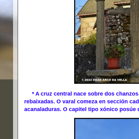
* A cruz central nace sobre dos chanzos.
rebaixadas. O varal comeza en sección cad
acanaladuras. O capitel tipo xónico posúe 