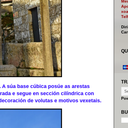
Meu
Apd
xoa
Tel
Dir
Ca
QU
TR
 A súa base cúbica posúe as arestas
rada e segue en sección cilíndrica con
Po
decoración de volutas e motivos vexetais.
BU