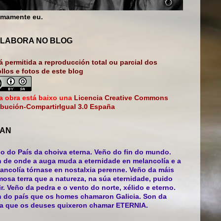
mamente eu.
LABORA NO BLOG
á permitida a reproducción total ou parcial dos
bllos e fotos de este blog
a obra está baixo una
Licencia Creative Commons
ibución-CompartirIgual 3.0 España
AN
o do País da choiva eterna. Veño do fin do mundo.
 de onde a auga muda a eternidade en melancolía e a
ancolía tórnase en nostalxia perenne. Veño da máis
mosa terra que a natureza, na súa eternidade, puido
ir. Veño da pedra e o vento do norte, xélido e eterno.
 do país que os homes chamaron Galicia. Son da
ra que os deuses quixeron chamar ETERNIA.