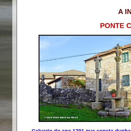
A I
PONTE 