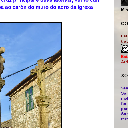
uz principal e dúas laterais, xunto cun
a ao carón do muro do adro da igrexa
Mis
CO
Est
tra
Est
Atr
XO
Veñ
Son
mel
fer
par
Son
ter