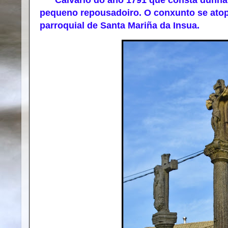
Calvario do ano 1791 que consta dunha cr
pequeno repousadoiro. O conxunto se atop
parroquial de Santa Mariña da Insua.