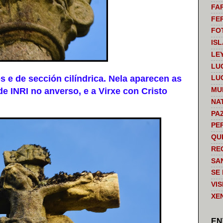
FA
FE
FO
IS
LE
LU
 e de sección cilíndrica. Nela aparecen as
LU
de INRI no anverso, e a Virxe con Cristo
MU
NA
PA
PE
QU
RE
SA
SE
VI
XE
EN