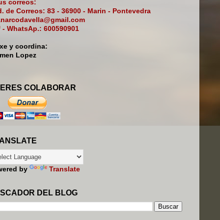
s correos:
. de Correos: 83 - 36900 - Marin - Pontevedra
narcodavella@gmail.com
f - WhatsAp.: 600590901
ixe y coordina:
rmen Lopez
ERES COLABORAR
ANSLATE
wered by
Translate
SCADOR DEL BLOG