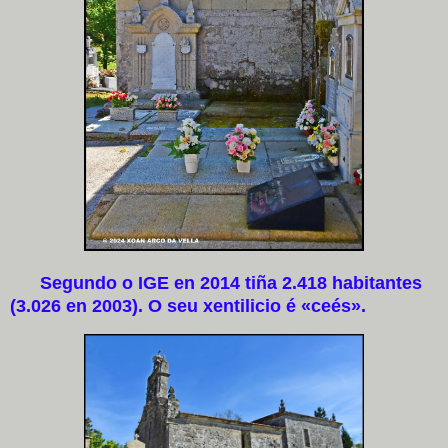
Segundo o IGE en 2014 tiña 2.418 habitantes
(3.026 en 2003). O seu xentilicio é «ceés».