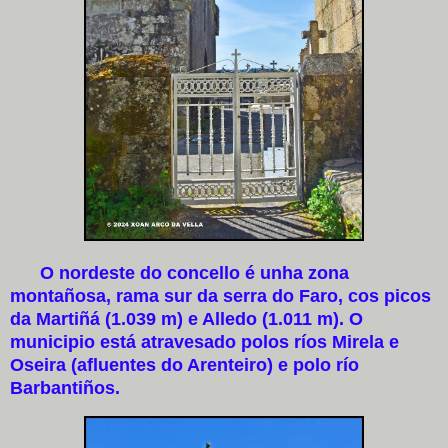
O nordeste do concello é unha zona
montañosa, rama sur da serra do Faro, cos picos
da Martiñá (1.039 m) e Alledo (1.011 m). O
municipio está atravesado polos ríos Mirela e
Oseira (afluentes do Arenteiro) e polo río
Barbantiños.