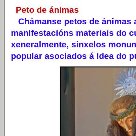
Peto de ánimas
Chámanse petos de ánimas a
manifestacións materiais do c
xeneralmente, sinxelos monu
popular asociados á idea do p