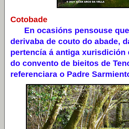
Cotobade
En ocasións pensouse que 
derivaba de couto do abade, 
pertencía á antiga xurisdición
do convento de bieitos de Ten
referenciara o Padre Sarmient