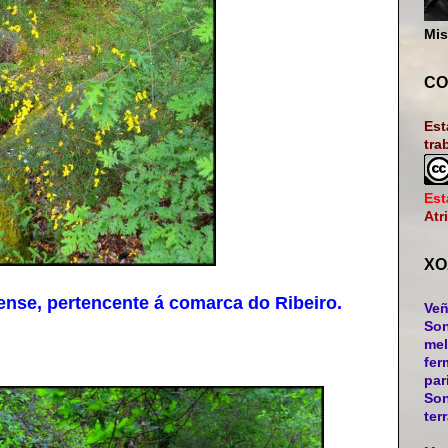
Mis
CO
Est
tra
Est
Atr
XO
nse, pertencente á comarca do Ribeiro.
Veñ
Son
mel
fer
par
Son
ter