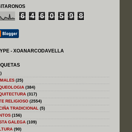
SITARONOS
6
4
6
0
5
9
8
YPE - XOANARCODAVELLA
IQUETAS
)
IMALES
(25)
QUEOLOGIA
(384)
QUITECTURA
(317)
TE RELIGIOSO
(2554)
CIÑA TRADICIONAL
(5)
NTOS
(156)
STA GALEGA
(109)
LTURA
(90)