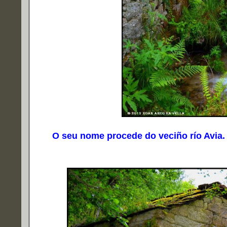
O seu nome procede do veciño río Avia.