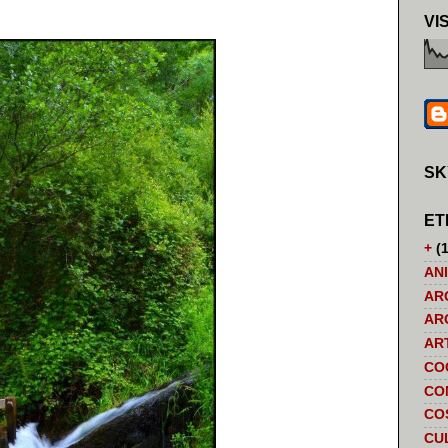
VI
SK
ET
+
(1
AN
AR
AR
AR
CO
CO
CO
CU