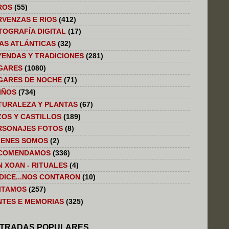
ROS
(55)
RVENZAS E RIOS
(412)
TOGRAFÍA DIGITAL
(17)
LAS ATLÁNTICAS
(32)
YENDAS Y TRADICIONES
(281)
GARES
(1080)
GARES DE NOCHE
(71)
IÑOS
(734)
TURALEZA Y PLANTAS
(67)
ZOS Y CASTILLOS
(189)
RSONAJES FOTOS
(8)
IENES SOMOS
(2)
COMENDAMOS
(336)
N XOAN - RITUALES
(4)
 DICE...NOS CONTARON
(10)
SITAMOS
(257)
NTES E MEMORIAS
(325)
TRADAS POPULARES