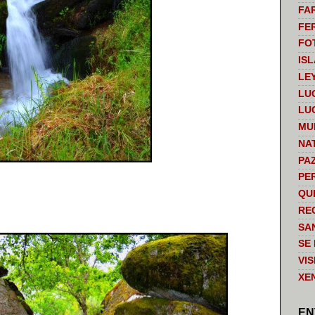
FA
FE
FO
IS
LE
LU
LU
MU
NA
PA
PE
QU
RE
SA
SE
VI
XE
EN