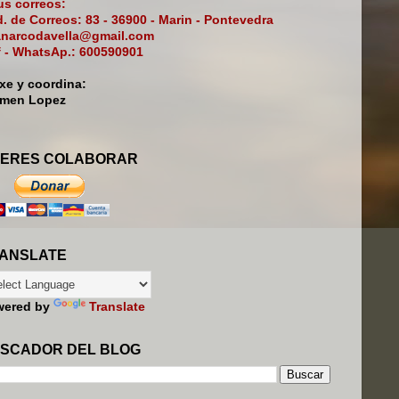
s correos:
. de Correos: 83 - 36900 - Marin - Pontevedra
narcodavella@gmail.com
f - WhatsAp.: 600590901
ixe y coordina:
rmen Lopez
ERES COLABORAR
ANSLATE
wered by
Translate
SCADOR DEL BLOG