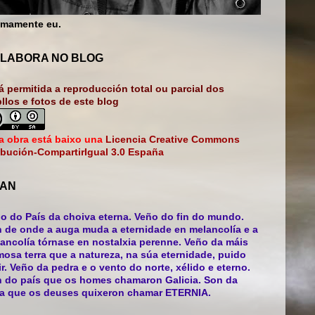
mamente eu.
LABORA NO BLOG
á permitida a reproducción total ou parcial dos
bllos e fotos de este blog
a obra está baixo una
Licencia Creative Commons
ibución-CompartirIgual 3.0 España
AN
o do País da choiva eterna. Veño do fin do mundo.
 de onde a auga muda a eternidade en melancolía e a
ancolía tórnase en nostalxia perenne. Veño da máis
mosa terra que a natureza, na súa eternidade, puido
ir. Veño da pedra e o vento do norte, xélido e eterno.
 do país que os homes chamaron Galicia. Son da
ra que os deuses quixeron chamar ETERNIA.