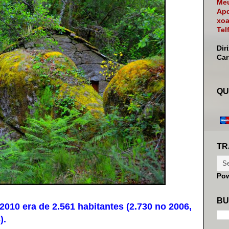
Meu
Apd
xoa
Tel
Dir
Ca
QU
TR
Po
BU
0 era de 2.561 habitantes (2.730 no 2006,
).