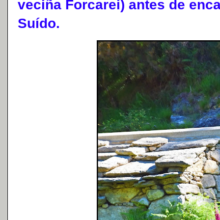
veciña Forcarei) antes de enc
Suído.