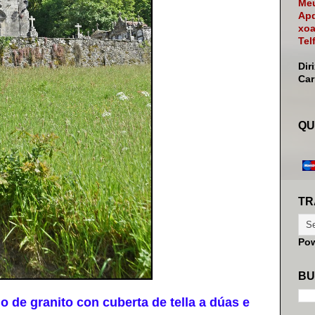
Meu
Apd
xoa
Tel
Dir
Ca
QU
TR
Po
BU
e granito con cuberta de tella a dúas e