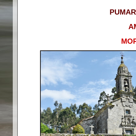
PUMAR
A
MO