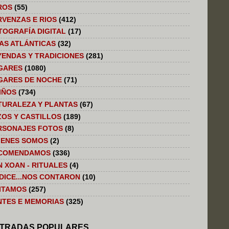
ROS
(55)
RVENZAS E RIOS
(412)
TOGRAFÍA DIGITAL
(17)
LAS ATLÁNTICAS
(32)
YENDAS Y TRADICIONES
(281)
GARES
(1080)
GARES DE NOCHE
(71)
IÑOS
(734)
TURALEZA Y PLANTAS
(67)
ZOS Y CASTILLOS
(189)
RSONAJES FOTOS
(8)
IENES SOMOS
(2)
COMENDAMOS
(336)
N XOAN - RITUALES
(4)
 DICE...NOS CONTARON
(10)
SITAMOS
(257)
NTES E MEMORIAS
(325)
TRADAS POPULARES