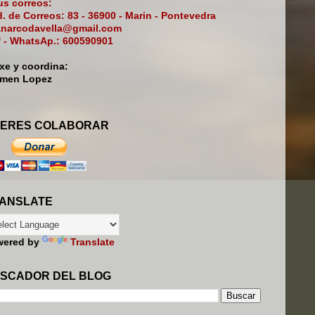
s correos:
. de Correos: 83 - 36900 - Marin - Pontevedra
narcodavella@gmail.com
f - WhatsAp.: 600590901
ixe y coordina:
rmen Lopez
ERES COLABORAR
ANSLATE
wered by
Translate
SCADOR DEL BLOG