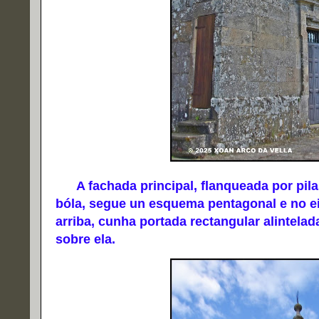
A fachada principal, flanqueada por pilas
bóla, segue un esquema pentagonal e no eix
arriba, cunha portada rectangular alintel
sobre ela.