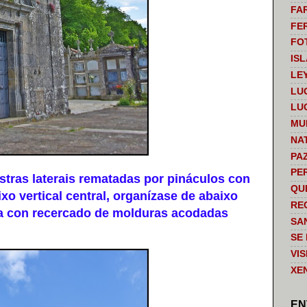
FA
FE
FO
IS
LE
LU
LU
MU
NA
PA
PE
tras laterais rematadas por pináculos con
QU
o vertical central, organízase de abaixo
RE
ada con recercado de molduras acodadas
SA
SE
VI
XE
EN