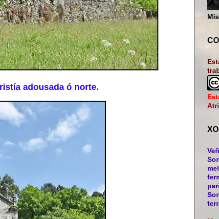
Mis
CO
Est
tra
istía adousada ó norte.
Est
Atr
XO
Veñ
Son
mel
fer
par
Son
ter