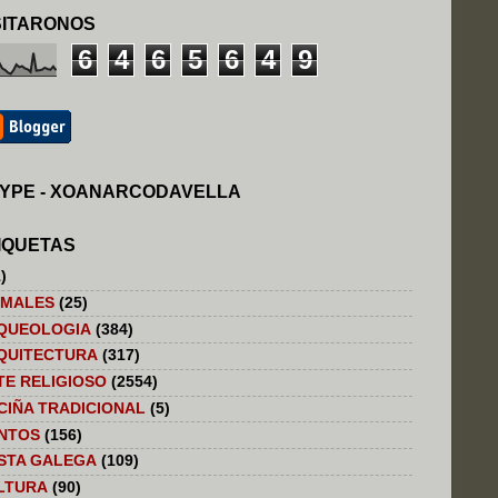
SITARONOS
6
4
6
5
6
4
9
YPE - XOANARCODAVELLA
IQUETAS
)
IMALES
(25)
QUEOLOGIA
(384)
QUITECTURA
(317)
TE RELIGIOSO
(2554)
CIÑA TRADICIONAL
(5)
NTOS
(156)
STA GALEGA
(109)
LTURA
(90)