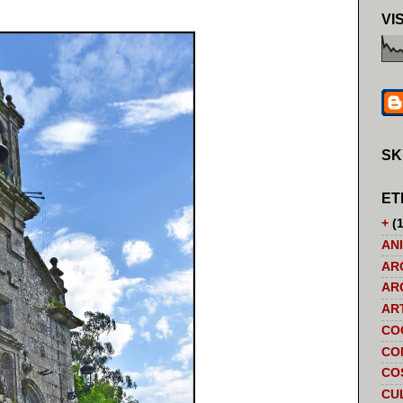
VI
SK
ET
+
(1
AN
AR
AR
AR
CO
CO
CO
CU