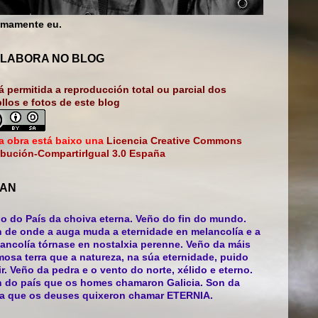
mamente eu.
LABORA NO BLOG
á permitida a reproducción total ou parcial dos
bllos e fotos de este blog
a obra está baixo una
Licencia Creative Commons
ibución-CompartirIgual 3.0 España
AN
o do País da choiva eterna. Veño do fin do mundo.
 de onde a auga muda a eternidade en melancolía e a
ancolía tórnase en nostalxia perenne. Veño da máis
mosa terra que a natureza, na súa eternidade, puido
ir. Veño da pedra e o vento do norte, xélido e eterno.
 do país que os homes chamaron Galicia. Son da
ra que os deuses quixeron chamar ETERNIA.