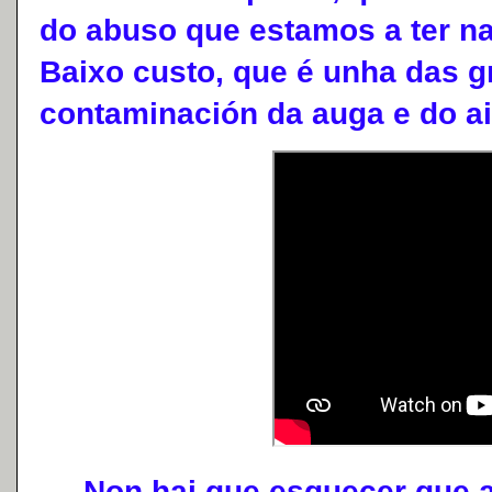
do abuso que estamos a ter n
Baixo custo, que é unha das 
contaminación da auga e do ai
Non hai que esquecer que a in