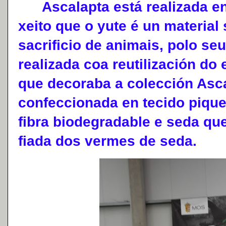
Ascalapta está realizada en
xeito que o yute é un material 
sacrificio de animais, polo se
realizada coa reutilización d
que decoraba a colección Asca
confeccionada en tecido pique
fibra biodegradable e seda que
fiada dos vermes de seda.