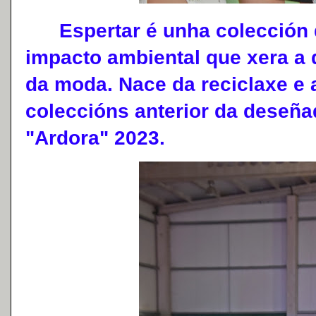
Espertar é unha colección 
impacto ambiental que xera a d
da moda. Nace da reciclaxe e a
coleccións anterior da deseña
"Ardora" 2023.