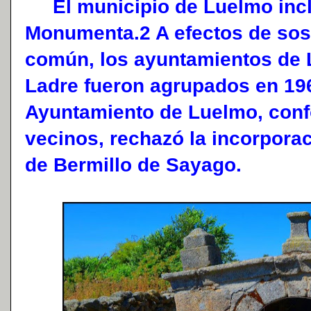
El municipio de Luelmo incl
Monumenta.2 A efectos de sost
común, los ayuntamientos de L
Ladre fueron agrupados en 196
Ayuntamiento de Luelmo, conf
vecinos, rechazó la incorporac
de Bermillo de Sayago.