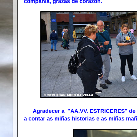
compañía, grazas de corazón.
Agradecer a "AA.VV. ESTRICERES" de Lour
a contar as miñas historias e as miñas mañ