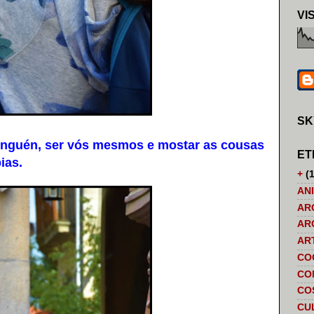
VI
SK
nguén, ser vós mesmos e mostar as cousas
ET
ias.
+
(1
AN
AR
AR
AR
CO
CO
CO
CU