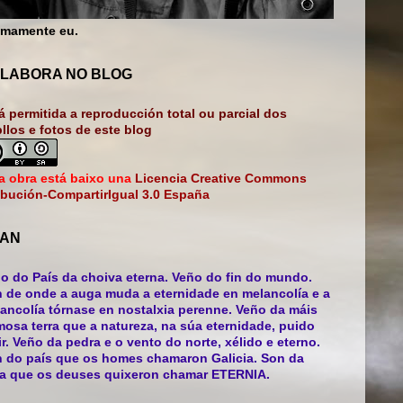
mamente eu.
LABORA NO BLOG
á permitida a reproducción total ou parcial dos
bllos e fotos de este blog
a obra está baixo una
Licencia Creative Commons
ibución-CompartirIgual 3.0 España
AN
o do País da choiva eterna. Veño do fin do mundo.
 de onde a auga muda a eternidade en melancolía e a
ancolía tórnase en nostalxia perenne. Veño da máis
mosa terra que a natureza, na súa eternidade, puido
ir. Veño da pedra e o vento do norte, xélido e eterno.
 do país que os homes chamaron Galicia. Son da
ra que os deuses quixeron chamar ETERNIA.