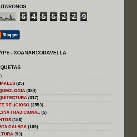
SITARONOS
6
4
5
5
2
2
9
YPE - XOANARCODAVELLA
IQUETAS
)
IMALES
(25)
QUEOLOGIA
(384)
QUITECTURA
(317)
TE RELIGIOSO
(2553)
CIÑA TRADICIONAL
(5)
NTOS
(156)
STA GALEGA
(109)
LTURA
(90)