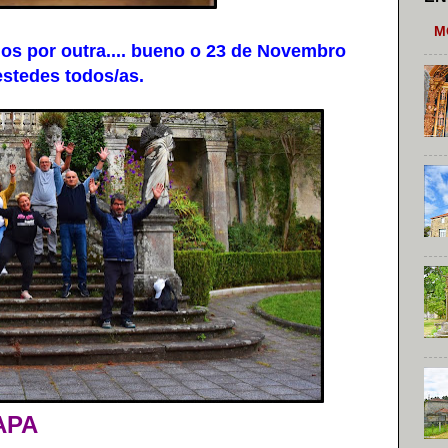
M
 por outra.... bueno o 23 de Novembro
stedes todos/as.
APA