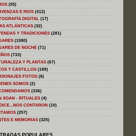
ROS
(55)
RVENZAS E RIOS
(412)
TOGRAFÍA DIGITAL
(17)
LAS ATLÁNTICAS
(32)
YENDAS Y TRADICIONES
(281)
GARES
(1080)
GARES DE NOCHE
(71)
IÑOS
(733)
TURALEZA Y PLANTAS
(67)
ZOS Y CASTILLOS
(189)
RSONAJES FOTOS
(8)
IENES SOMOS
(2)
COMENDAMOS
(336)
N XOAN - RITUALES
(4)
 DICE...NOS CONTARON
(10)
SITAMOS
(257)
NTES E MEMORIAS
(325)
TRADAS POPULARES