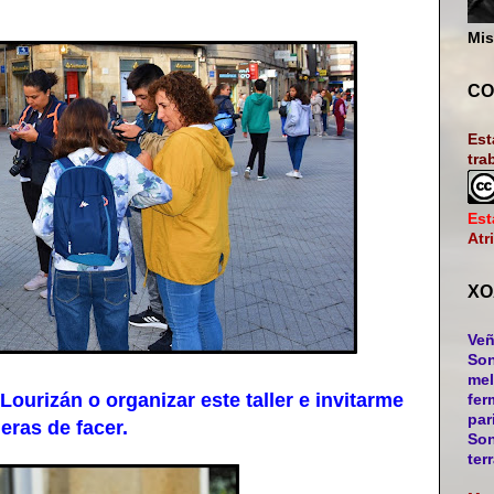
Mis
CO
Est
tra
Est
Atr
XO
Veñ
Son
mel
izán o organizar este taller e invitarme
fer
par
eras de facer.
Son
ter