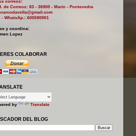
s correos:
. de Correos: 83 - 36900 - Marin - Pontevedra
narcodavella@gmail.com
f - WhatsAp.: 600590901
ixe y coordina:
rmen Lopez
ERES COLABORAR
ANSLATE
wered by
Translate
SCADOR DEL BLOG