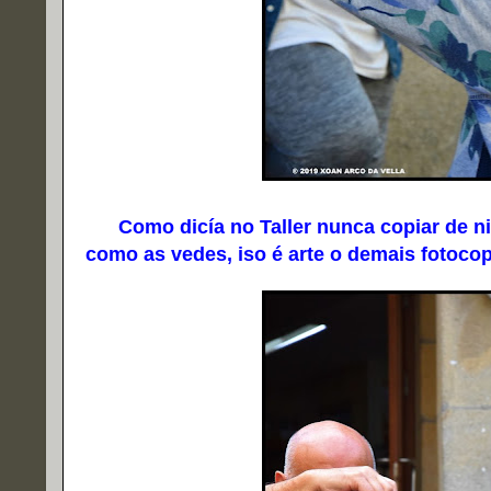
Como dicía no Taller nunca copiar de ni
como as vedes, iso é arte o demais fotocop