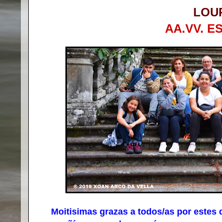
LOU
AA.VV. E
Moitisimas grazas a todos/as por estes dí