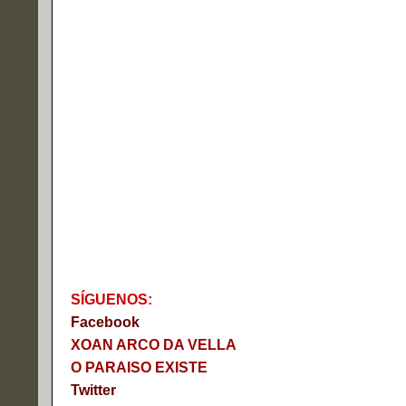
S
Í
GUENOS:
Faceb
o
ok
XOAN ARCO DA VELLA
O PARAISO EXISTE
Twitter