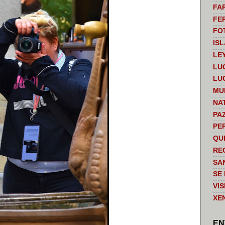
FA
FE
FO
IS
LE
LU
LU
MU
NA
PA
PE
QU
RE
SA
SE
VI
XE
EN