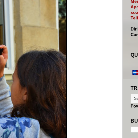
Meu
Apd
xoa
Tel
Dir
Ca
QU
TR
Po
BU