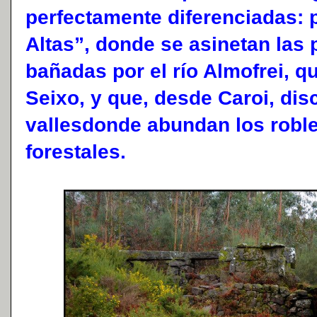
perfectamente diferenciadas: p
Altas”, donde se asinetan las 
bañadas por el río Almofrei, q
Seixo, y que, desde Caroi, dis
vallesdonde abundan los roble
forestales.