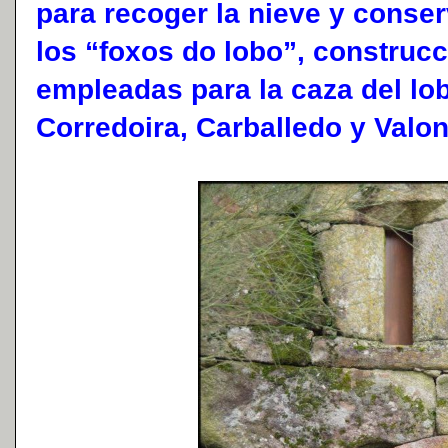
para recoger la nieve y conser
los “foxos do lobo”, construcc
empleadas para la caza del lo
Corredoira, Carballedo y Valo