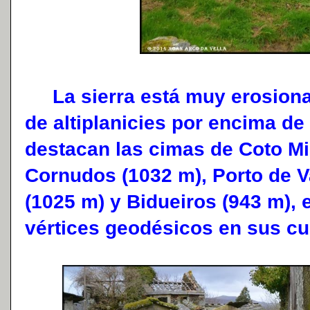
La sierra está muy erosionad
de altiplanicies por encima de
destacan las cimas de Coto Mi
Cornudos (1032 m), Porto de 
(1025 m) y Bidueiros (943 m), 
vértices geodésicos en sus c