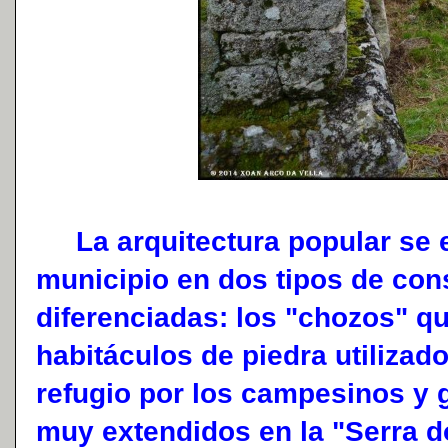
La arquitectura popular se e
municipio en dos tipos de con
diferenciadas: los "chozos" 
habitáculos de piedra utiliza
refugio por los campesinos y 
muy extendidos en la "Serra d