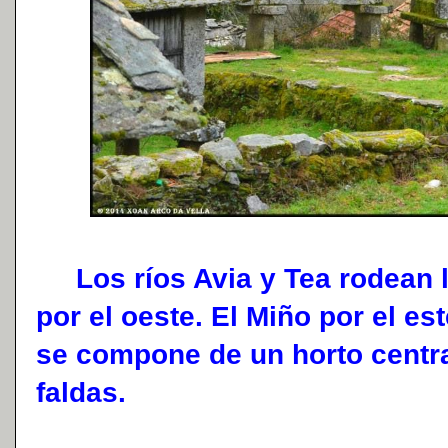
Los ríos Avia y Tea rodean la
por el oeste. El Miño por el est
se compone de un horto centra
faldas.