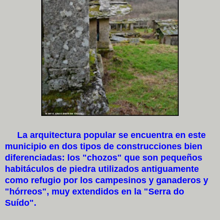
La arquitectura popular se encuentra en este
municipio en dos tipos de construcciones bien
diferenciadas: los "chozos" que son pequeños
habitáculos de piedra utilizados antiguamente
como refugio por los campesinos y ganaderos y
"hórreos", muy extendidos en la "Serra do
Suído".