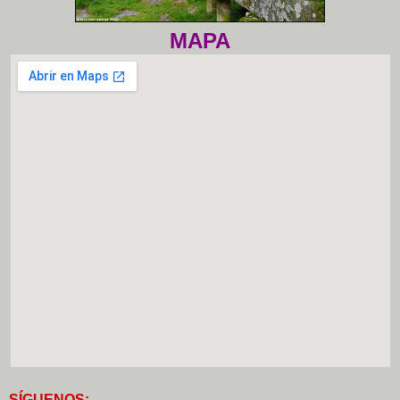
MAPA
S
Í
GUENOS: