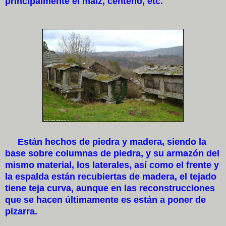
principalmente el maíz, centeno, etc.
Están hechos de piedra y madera, siendo la
base sobre columnas de piedra, y su armazón del
mismo material, los laterales, así como el frente y
la espalda están recubiertas de madera, el tejado
tiene teja curva, aunque en las reconstrucciones
que se hacen últimamente es están a poner de
pizarra.