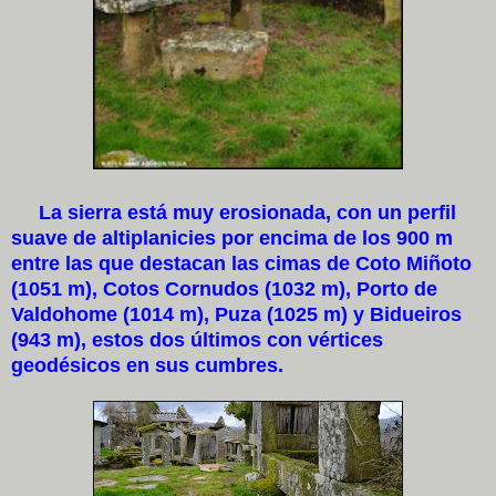
La sierra está muy erosionada, con un perfil
suave de altiplanicies por encima de los 900 m
entre las que destacan las cimas de Coto Miñoto
(1051 m), Cotos Cornudos (1032 m), Porto de
Valdohome (1014 m), Puza (1025 m) y Bidueiros
(943 m), estos dos últimos con vértices
geodésicos en sus cumbres.