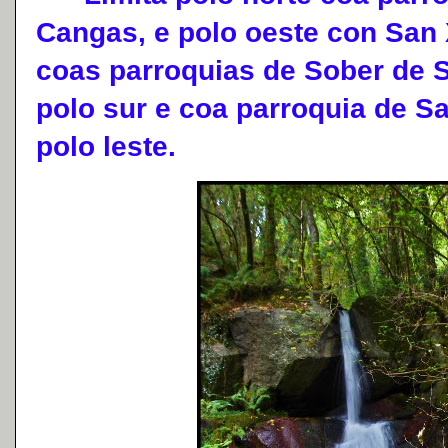
Cangas, e polo oeste con San 
coas parroquias de Sober de S
polo sur e coa parroquia de S
polo leste.