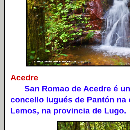
Acedre
San Romao de Acedre é unh
concello lugués de Pantón na
Lemos, na provincia de Lugo.