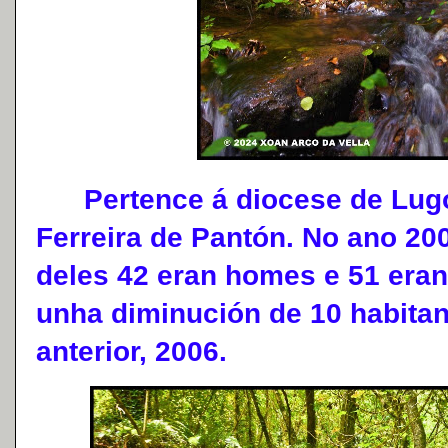
Pertence á diocese de Lugo 
Ferreira de Pantón. No ano 200
deles 42 eran homes e 51 eran
unha diminución de 10 habitan
anterior, 2006.