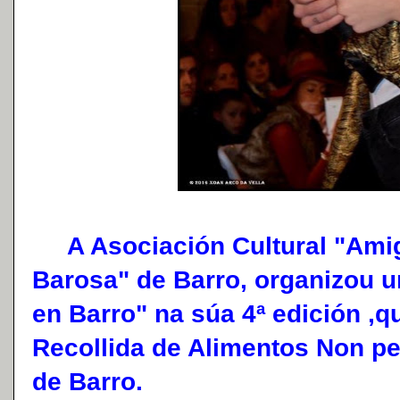
A Asociación Cultural "Amig
Barosa" de Barro, organizou u
en Barro" na súa 4ª edición ,
Recollida de Alimentos Non pe
de Barro.