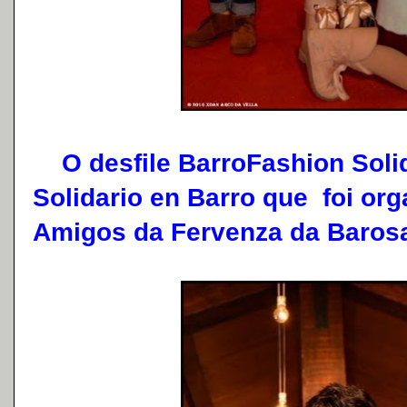
O desfile BarroFashion Solid
Solidario en Barro que foi org
Amigos da Fervenza da Baros