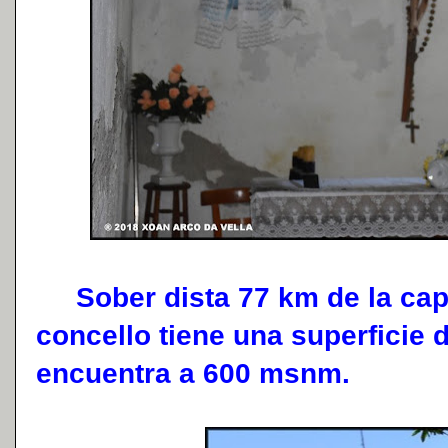
Sober dista 77 km de la capit
concello tiene una superficie 
encuentra a 600 msnm.