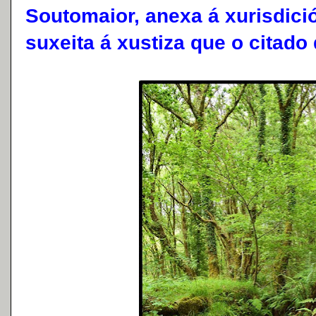
Soutomaior, anexa á xurisdici
suxeita á xustiza que o citad