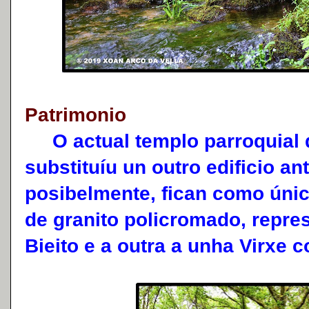
Patrimonio
O actual templo parroquial q
substituíu un outro edificio an
posibelmente, fican como úni
de granito policromado, repr
Bieito e a outra a unha Virxe 