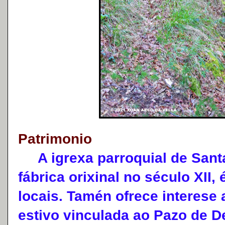
Patrimonio
A igrexa parroquial de Santa
fábrica orixinal no século XII,
locais. Tamén ofrece interese
estivo vinculada ao Pazo de D