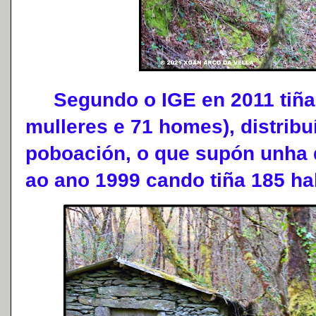
Segundo o IGE en 2011 tiña 
mulleres e 71 homes), distribu
poboación, o que supón unha 
ao ano 1999 cando tiña 185 ha