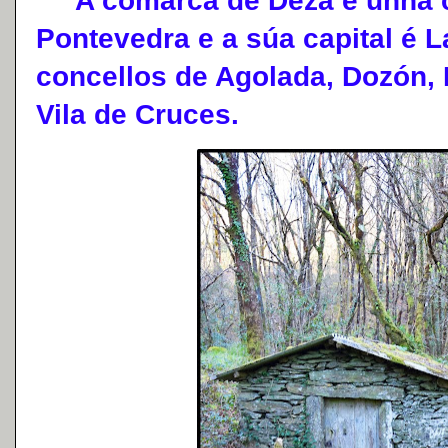
A comarca de Deza é unha c
Pontevedra e a súa capital é L
concellos de Agolada, Dozón, L
Vila de Cruces.