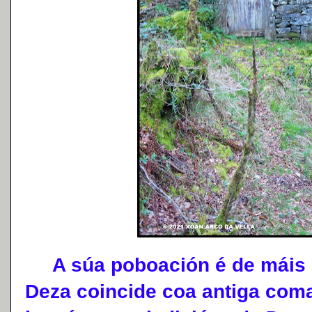
A súa poboación é de máis d
Deza coincide coa antiga coma