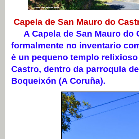
Capela de San Mauro do Cast
A Capela de San Mauro do C
formalmente no inventario co
é un pequeno templo relixioso
Castro, dentro da parroquia de
Boqueixón (A Coruña).