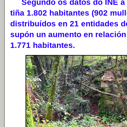
Segundo os datos do INE a 1
tiña 1.802 habitantes (902 mul
distribuídos en 21 entidades 
supón un aumento en relación
1.771 habitantes.