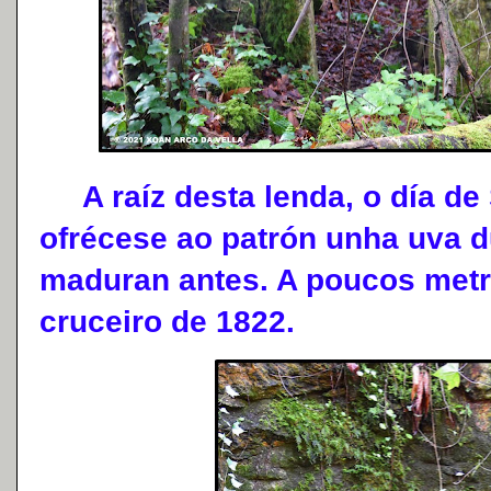
A raíz desta lenda, o día de 
ofrécese ao patrón unha uva 
maduran antes. A poucos metr
cruceiro de 1822.