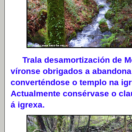
Trala desamortización de M
víronse obrigados a abandonar
converténdose o templo na igr
Actualmente consérvase o cla
á igrexa.