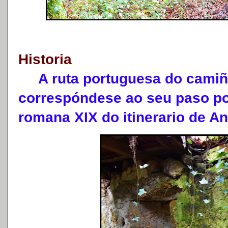
Historia
A ruta portuguesa do camiñ
correspóndese ao seu paso po
romana XIX do itinerario de An