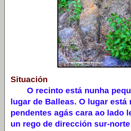
Situación
O recinto está nunha peque
lugar de Balleas. O lugar está 
pendentes agás cara ao lado l
un rego de dirección sur-norte