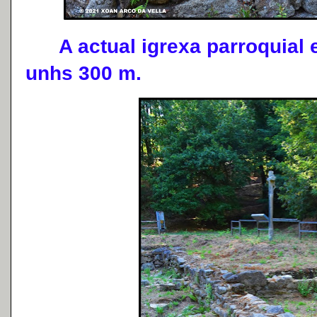
A actual igrexa parroquial es
unhs 300 m.