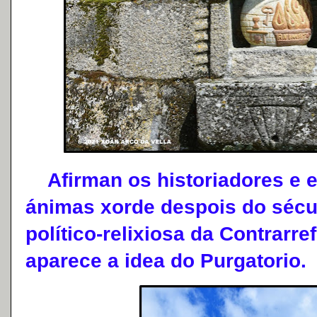
Afirman os historiadores e e
ánimas xorde despois do sécul
político-relixiosa da Contrarr
aparece a idea do Purgatorio.