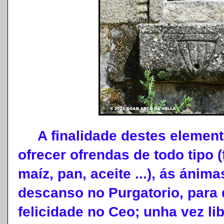
A finalidade destes elemento
ofrecer ofrendas de todo tipo (
maíz, pan, aceite ...), ás áni
descanso no Purgatorio, para
felicidade no Ceo; unha vez li