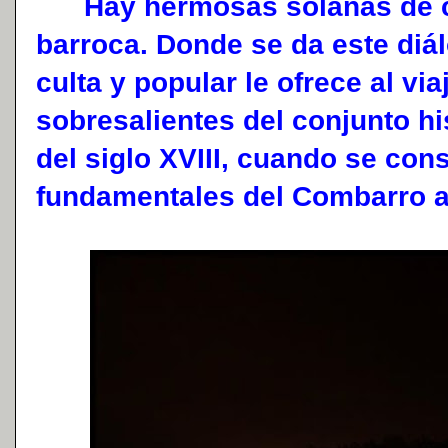
Hay hermosas solanas de can
barroca. Donde se da este diál
culta y popular le ofrece al vi
sobresalientes del conjunto hi
del siglo XVIII, cuando se con
fundamentales del Combarro a