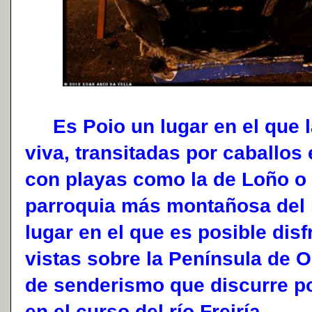
Es Poio un lugar en el que 
viva, transitadas por caballos 
con playas como la de Loño o 
parroquia más montañosa del 
lugar en el que es posible dis
vistas sobre la Península de O
de senderismo que discurre p
en el curso del río Freiría.