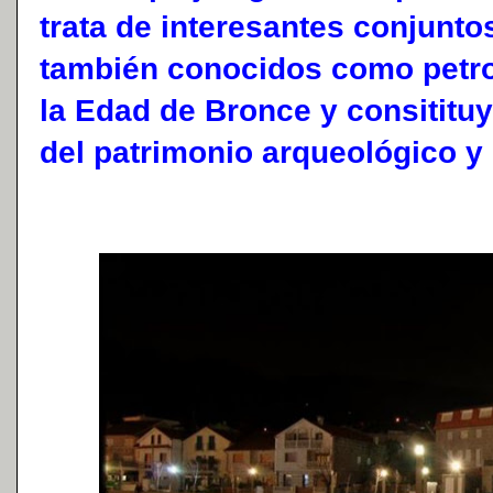
trata de interesantes conjuntos
también conocidos como petro
la Edad de Bronce y consititu
del patrimonio arqueológico y 