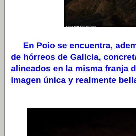
En Poio se encuentra, ademá
de hórreos de Galicia, concre
alineados en la misma franja 
imagen única y realmente bell