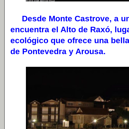
Desde Monte Castrove, a uno 
encuentra el Alto de Raxó, lug
ecológico que ofrece una bell
de Pontevedra y Arousa.