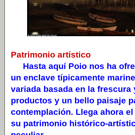
Patrimonio artístico
Hasta aquí Poio nos ha ofrec
un enclave típicamente marin
variada basada en la frescura 
productos y un bello paisaje p
contemplación. Llega ahora e
su patrimonio histórico-artísti
peculiar.