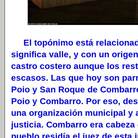
El topónimo está relacionado
significa valle, y con un orige
castro costero aunque los res
escasos. Las que hoy son par
Poio y San Roque de Combarro
Poio y Combarro. Por eso, des
una organización municipal y 
justicia. Combarro era cabeza 
pueblo residía el juez de esta 