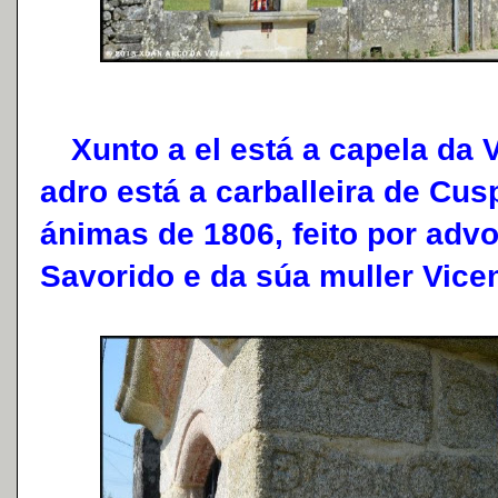
Xunto a el está a capela da 
adro está a carballeira de Cus
ánimas de 1806, feito por ad
Savorido e da súa muller Vicen