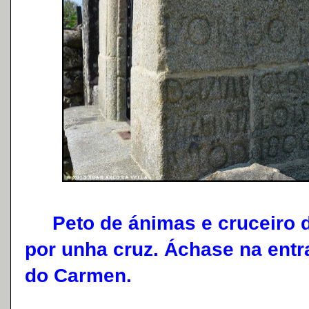
Peto de ánimas e cruceiro d
por unha cruz. Áchase na entr
do Carmen.