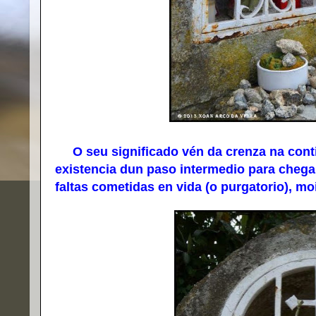
O seu significado vén da crenza na conti
existencia dun paso intermedio para chega
faltas cometidas en vida (o purgatorio), m