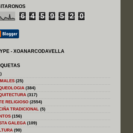
SITARONOS
6
4
5
9
5
2
0
YPE - XOANARCODAVELLA
IQUETAS
)
IMALES
(25)
QUEOLOGIA
(384)
QUITECTURA
(317)
TE RELIGIOSO
(2554)
CIÑA TRADICIONAL
(5)
NTOS
(156)
STA GALEGA
(109)
LTURA
(90)