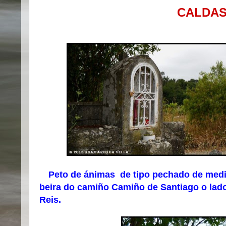
CALDAS
Peto de ánimas de tipo pechado de medi
beira do camiño Camiño de Santiago o lado
Reis.