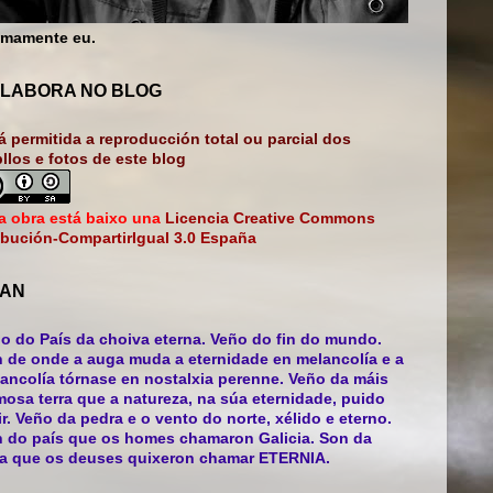
mamente eu.
LABORA NO BLOG
á permitida a reproducción total ou parcial dos
bllos e fotos de este blog
a obra está baixo una
Licencia Creative Commons
ibución-CompartirIgual 3.0 España
AN
o do País da choiva eterna. Veño do fin do mundo.
 de onde a auga muda a eternidade en melancolía e a
ancolía tórnase en nostalxia perenne. Veño da máis
mosa terra que a natureza, na súa eternidade, puido
ir. Veño da pedra e o vento do norte, xélido e eterno.
 do país que os homes chamaron Galicia. Son da
ra que os deuses quixeron chamar ETERNIA.