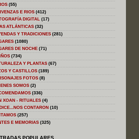
ROS
(55)
RVENZAS E RIOS
(412)
TOGRAFÍA DIGITAL
(17)
LAS ATLÁNTICAS
(32)
YENDAS Y TRADICIONES
(281)
GARES
(1080)
GARES DE NOCHE
(71)
IÑOS
(734)
TURALEZA Y PLANTAS
(67)
ZOS Y CASTILLOS
(189)
RSONAJES FOTOS
(8)
IENES SOMOS
(2)
COMENDAMOS
(336)
N XOAN - RITUALES
(4)
 DICE...NOS CONTARON
(10)
SITAMOS
(257)
NTES E MEMORIAS
(325)
TRADAS POPULARES