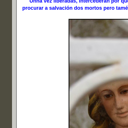
Unha vez liberadas, intercederán por quen 
procurar a salvación dos mortos pero tamé