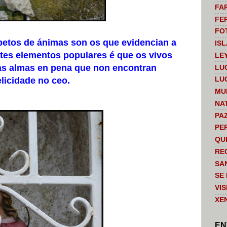
FA
FE
FO
etos de ánimas son os que evidencian a
IS
stes elementos populares é que os vivos
LE
das almas en pena que non encontran
LU
elicidade no ceo.
LU
MU
NA
PA
PE
QU
RE
SA
SE
VI
XE
EN