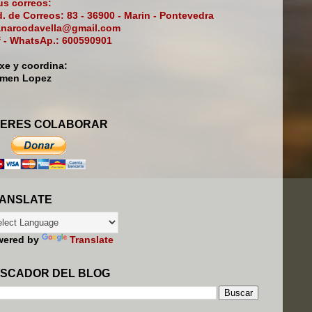
s correos:
. de Correos: 83 - 36900 - Marin - Pontevedra
narcodavella@gmail.com
f - WhatsAp.: 600590901
ixe y coordina:
rmen Lopez
ERES COLABORAR
ANSLATE
wered by
Translate
SCADOR DEL BLOG