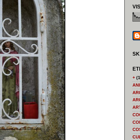
VI
SK
ET
+
(1
AN
AR
AR
AR
CO
CO
CO
CU