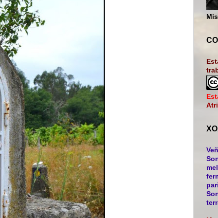
Mis
CO
Est
tra
Est
Atr
XO
Veñ
Son
mel
fer
par
Son
ter