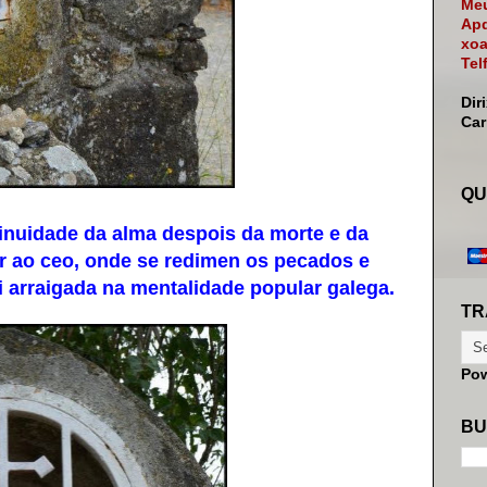
Meu
Apd
xoa
Tel
Dir
Ca
QU
nuidade da alma despois da morte e da
r ao ceo, onde se redimen os pecados e
oi arraigada na mentalidade popular galega.
TR
Po
BU