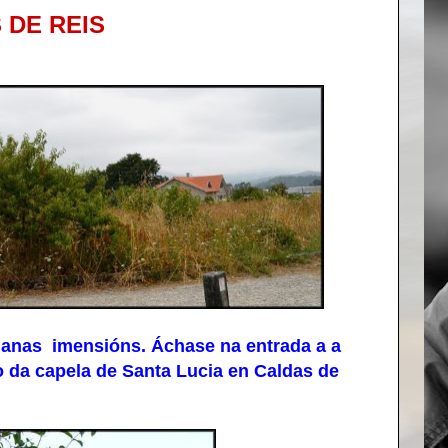
 DE REIS
anas imensións. Áchase na entrada a a
 da capela de Santa Lucia en Caldas de