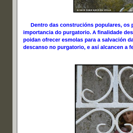
Dentro das construcións populares, os p
importancia do purgatorio. A finalidade de
poidan ofrecer esmolas para a salvación 
descanso no purgatorio, e así alcancen a f