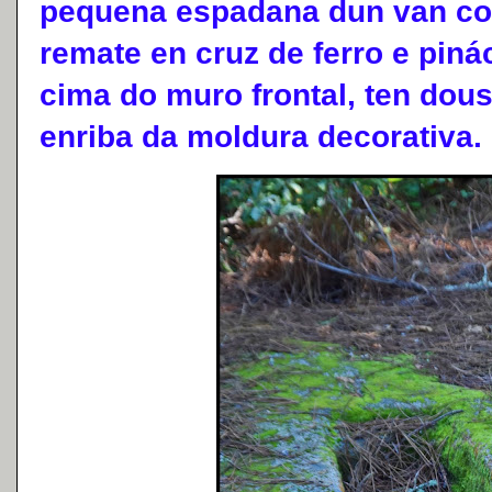
pequena espadana dun van co
remate en cruz de ferro e piná
cima do muro frontal, ten dou
enriba da moldura decorativa.