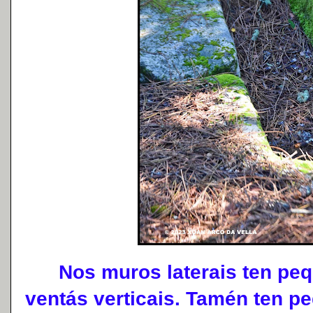
Nos muros laterais ten peq
ventás verticais. Tamén ten p