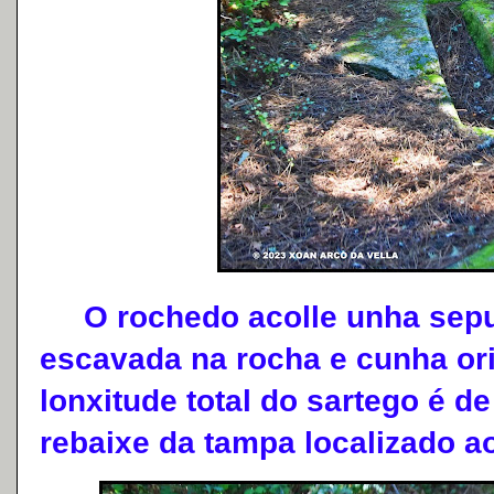
O rochedo acolle unha sepul
escavada na rocha e cunha ori
lonxitude total do sartego é de
rebaixe da tampa localizado a