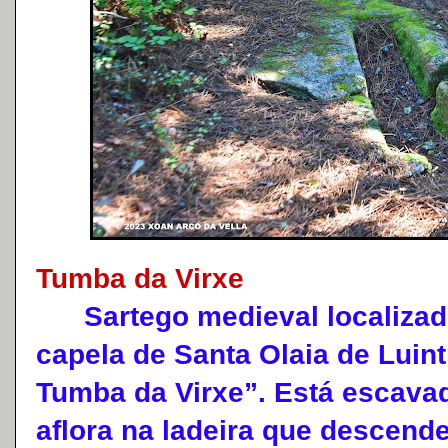
Tumba da Virxe
Sartego medieval localizado
capela de Santa Olaia de Luin
Tumba da Virxe”. Está escava
aflora na ladeira que descende