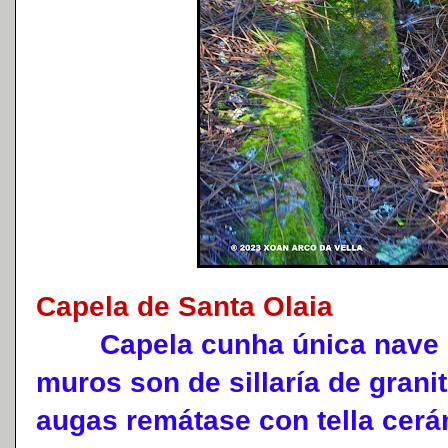
Capela de Santa Olaia
Capela cunha única nave e p
muros son de sillaría de granit
augas remátase con tella cerá