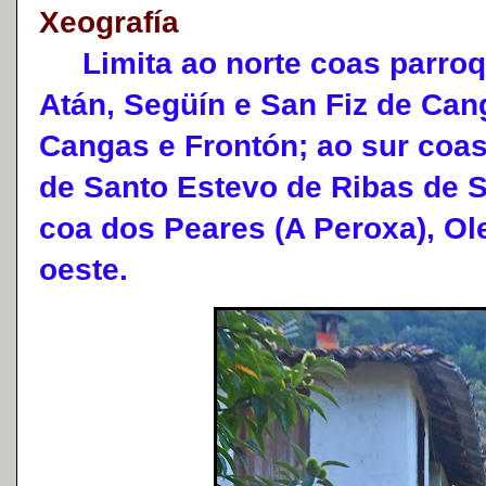
Xeografía
Limita ao norte coas parroq
Atán, Següín e San Fiz de Can
Cangas e Frontón; ao sur coa
de Santo Estevo de Ribas de S
coa dos Peares (A Peroxa), Ol
oeste.