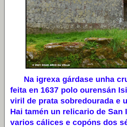
Na igrexa gárdase unha cruz
feita en 1637 polo ourensán I
viril de prata sobredourada e
Hai tamén un relicario de San 
varios cálices e copóns dos sé