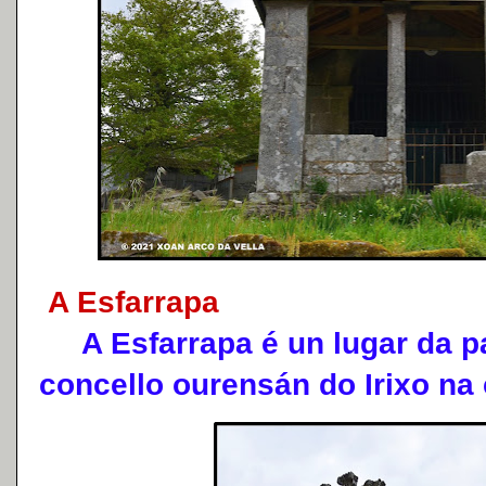
A Esfarrapa
A Esfarrapa é un lugar da p
concello ourensán do Irixo na