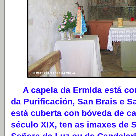
A capela da Ermida está co
da Purificación, San Brais e S
está cuberta con bóveda de ca
século XIX, ten as imaxes de 