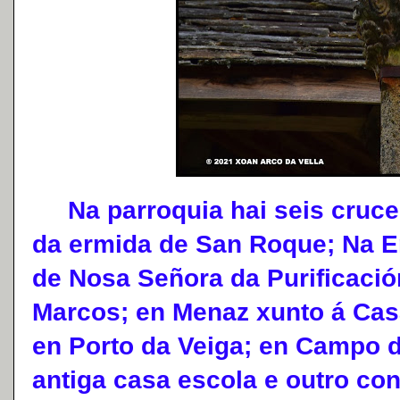
Na parroquia hai seis crucei
da ermida de San Roque; Na E
de Nosa Señora da Purificació
Marcos; en Menaz xunto á Ca
en Porto da Veiga; en Campo 
antiga casa escola e outro con