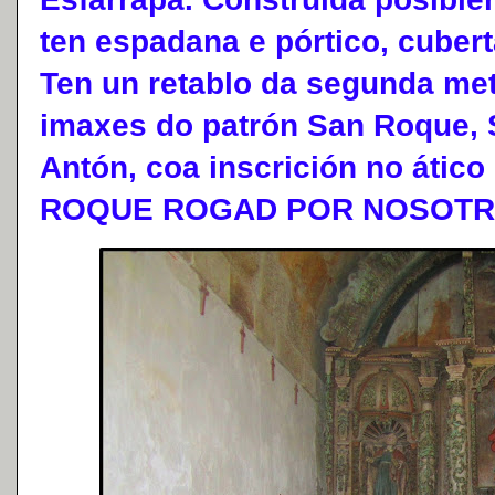
ten espadana e pórtico, cuber
Ten un retablo da segunda met
imaxes do patrón San Roque, 
Antón, coa inscrición no ático
ROQUE ROGAD POR NOSOTR