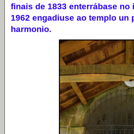
finais de 1833 enterrábase no i
1962 engadiuse ao templo un p
harmonio.