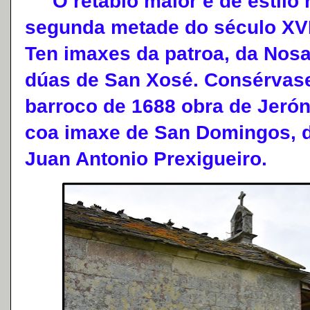
O retablo maior é de estilo 
segunda metade do século XVI
Ten imaxes da patroa, da Nos
dúas de San Xosé. Consérvase
barroco de 1688 obra de Jeró
coa imaxe de San Domingos, d
Juan Antonio Prexigueiro.