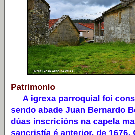
Patrimonio
A igrexa parroquial foi const
sendo abade Juan Bernardo Be
dúas inscricións na capela ma
sancristía é anterior, de 1676.