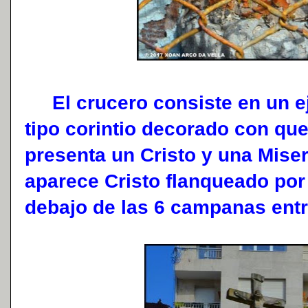
El crucero consiste en un eje
tipo corintio decorado con que
presenta un Cristo y una Miser
aparece Cristo flanqueado por 
debajo de las 6 campanas entr