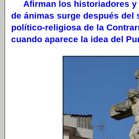
Afirman los historiadores y 
de ánimas surge después del si
político-religiosa de la Contr
cuando aparece la idea del Pur