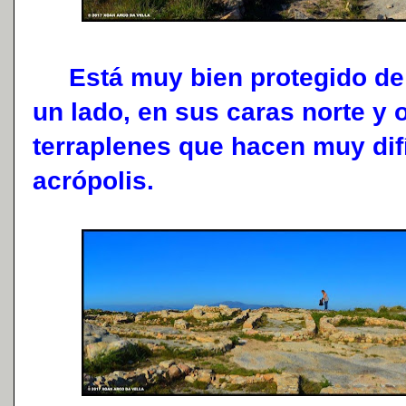
Está muy bien protegido de 
un lado, en sus caras norte y
terraplenes que hacen muy difí
acrópolis.