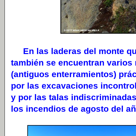
En las laderas del monte que
también se encuentran varios
(antiguos enterramientos) pr
por las excavaciones incontro
y por las talas indiscriminad
los incendios de agosto del a