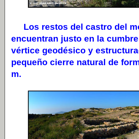
Los restos del castro del mo
encuentran justo en la cumbre
vértice geodésico y estructur
pequeño cierre natural de for
m.