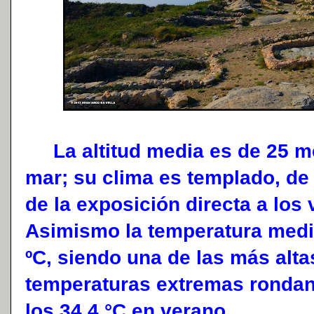
La altitud media es de 25 met
mar; su clima es templado, de t
de la exposición directa a los
Asimismo la temperatura media
ºC, siendo una de las más altas
temperaturas extremas rondan 
los 34,4 °C en verano.