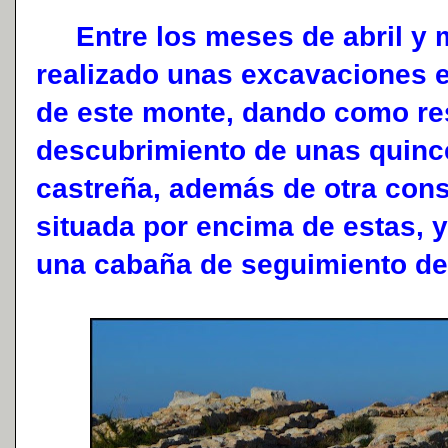
Entre los meses de abril y 
realizado unas excavaciones 
de este monte, dando como res
descubrimiento de unas quinc
castreña, además de otra con
situada por encima de estas, 
una cabaña de seguimiento de 