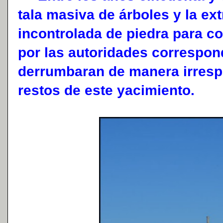
tala masiva de árboles y la ext
incontrolada de piedra para c
por las autoridades correspon
derrumbaran de manera irres
restos de este yacimiento.