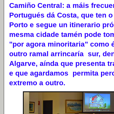
Camiño Central: a máis frecu
Portugués dá Costa, que ten o 
Porto e segue un itinerario p
mesma cidade tamén pode toma
"por agora minoritaria" como é
outro ramal arrincaría sur, de
Algarve, aínda que presenta tr
e que agardamos permita perc
extremo a outro.