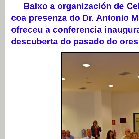
Baixo a organización de Cel
coa presenza do Dr. Antonio 
ofreceu a conferencia inaugu
descuberta do pasado do orese