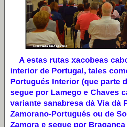
A estas rutas xacobeas cabo 
interior de Portugal, tales co
Portugués Interior (que parte
segue por Lamego e Chaves ca
variante sanabresa dá Vía dá 
Zamorano-Portugués ou de So
Zamora e segue por Bragança 