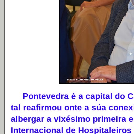
Pontevedra é a capital do C
tal reafirmou onte a súa conex
albergar a vixésimo primeira 
Internacional de Hospitaleiros