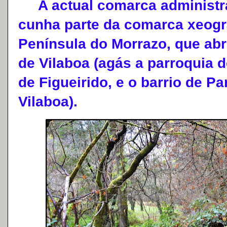
A actual comarca administra
cunha parte da comarca xeográf
Península do Morrazo, que ab
de Vilaboa (agás a parroquia d
de Figueirido, e o barrio de P
Vilaboa).