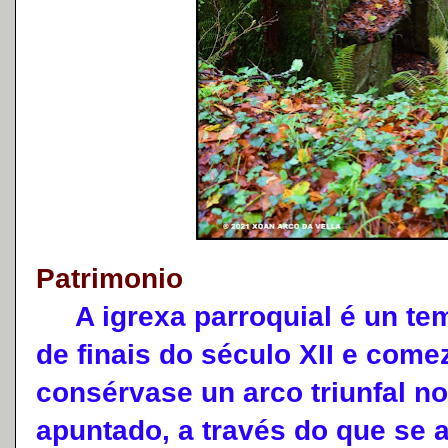
Patrimonio
A igrexa parroquial é un tem
de finais do século XII e come
consérvase un arco triunfal no 
apuntado, a través do que se 