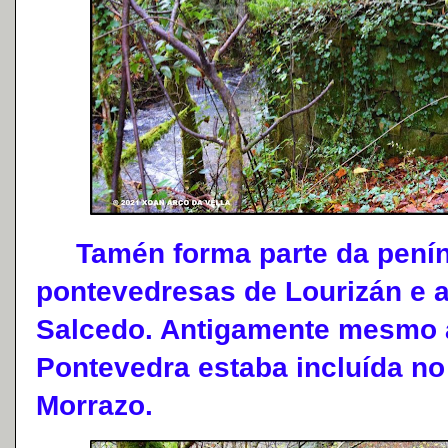
Tamén forma parte da peníns
pontevedresas de Lourizán e a
Salcedo. Antigamente mesmo a
Pontevedra estaba incluída no
Morrazo.